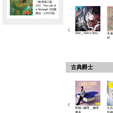
《歐洲進口版
CD》 The Life of
a Showgirl【預購
贈品：LOGO貼
紙】
Ado _ Ado’s Bes...
永遠
好。
古典爵士
郎朗 / 鋼琴 _ 鋼琴
久石
書本 ...
也納