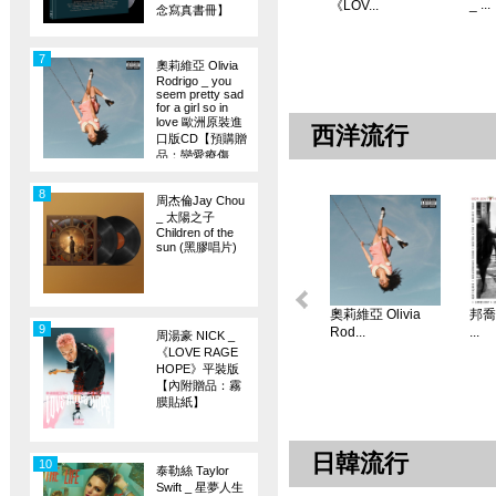
_ ...
《LOV...
念寫真書冊】
7
奧莉維亞 Olivia
Rodrigo _ you
seem pretty sad
for a girl so in
love 歐洲原裝進
西洋流行
口版CD【預購贈
品：戀愛療傷
旗】
8
周杰倫Jay Chou
_ 太陽之子
Children of the
sun (黑膠唱片)
奧莉維亞 Olivia
邦喬飛
9
Rod...
...
周湯豪 NICK _
《LOVE RAGE
HOPE》平裝版
【內附贈品：霧
膜貼紙】
日韓流行
10
泰勒絲 Taylor
Swift _ 星夢人生