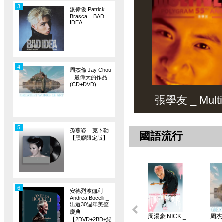
3
派偉俊 Patrick
Brasca _ BAD
IDEA
4
周杰倫 Jay Chou
_ 最偉大的作品
(CD+DVD)
張學友 _ Multiv
5
孫燕姿 _ 克卜勒
國語流行
【黑膠限定版】
6
安德烈波伽利
Andrea Bocelli _
出道30週年美聲
慶典
周湯豪 NICK _
周杰倫
【2DVD+2BD+紀