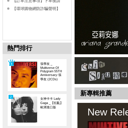
【訂單注意事項】下單後請
【環球購物網防詐騙聲明】
熱門排行
張學友 _
Multiverse Of
Polygram 55TH
Anniversary-張
學友 (2CDs)
新專輯推薦
2
女神卡卡 Lady
Gaga _【狂亂】
歐洲進口版
New Rel