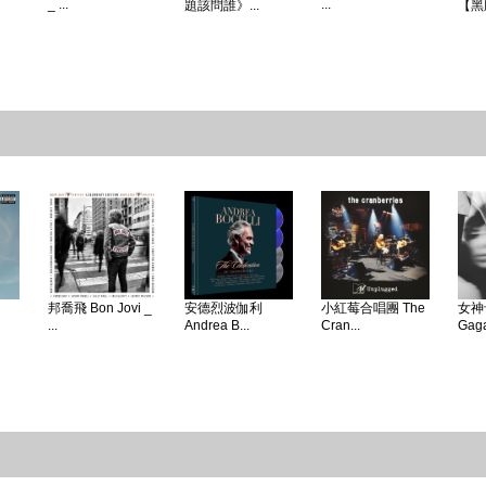
_ ...
...
題該問誰》...
【黑
邦喬飛 Bon Jovi _
安德烈波伽利
小紅莓合唱團 The
女神卡
...
Andrea B...
Cran...
Gaga 