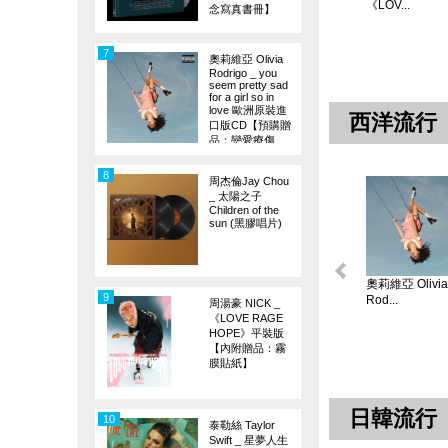
《LOV...
念寫真書冊】
7
奧莉維亞 Olivia
Rodrigo _ you
seem pretty sad
for a girl so in
love 歐洲原裝進
西洋流行
口版CD【預購贈
品：戀愛療傷
旗】
8
周杰倫Jay Chou
_ 太陽之子
Children of the
sun (黑膠唱片)
奧莉維亞 Olivia
9
Rod...
周湯豪 NICK _
《LOVE RAGE
HOPE》平裝版
【內附贈品：霧
膜貼紙】
日韓流行
10
泰勒絲 Taylor
Swift _ 星夢人生