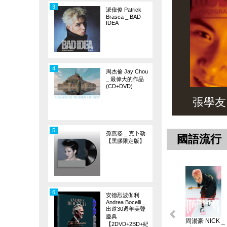
3
派偉俊 Patrick
Brasca _ BAD
IDEA
4
周杰倫 Jay Chou
_ 最偉大的作品
(CD+DVD)
張學友 _ 
5
孫燕姿 _ 克卜勒
國語流行
【黑膠限定版】
6
安德烈波伽利
Andrea Bocelli _
出道30週年美聲
慶典
周湯豪 NICK _
【2DVD+2BD+紀