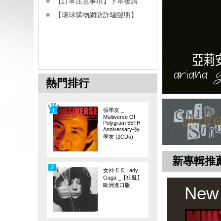
【訂單注意事項】下單後請
【環球購物網防詐騙聲明】
熱門排行
張學友 _
Multiverse Of
Polygram 55TH
Anniversary-張
學友 (2CDs)
新專輯推
2
女神卡卡 Lady
Gaga _【狂亂】
歐洲進口版
New