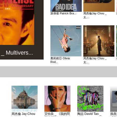
派偉俊 Patrick Bra...
周杰倫Jay Chou _
太...
Multivers...
奧莉維亞 Olivia
周杰倫Jay Chou _
Rod...
太...
周杰倫 Jay Chou
艾怡良 _ 《我的問
陶喆 David Tao _
孫燕