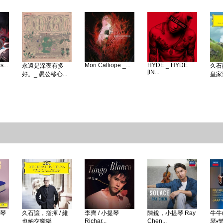
...
Mori Calliope _...
HYDE _ HYDE
永遠是深夜有多
久石
[IN...
好。_ 愚公移心...
皇家愛
鋼琴
久石讓，指揮 / 維
李齊 / 小提琴
陳銳，小提琴 Ray
牛牛(
Richar...
Chen...
也納交響樂...
琴•梵