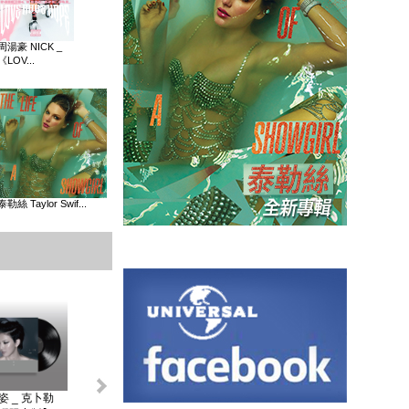
周湯豪 NICK _
《LOV...
泰勒絲 Taylor Swif...
姿 _ 克卜勒