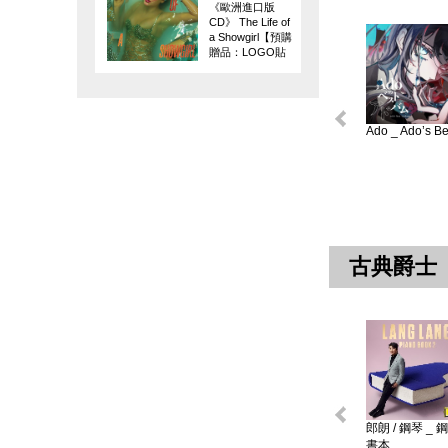
《歐洲進口版
CD》 The Life of
a Showgirl【預購
贈品：LOGO貼
紙】
Ado _ Ado’s Bes
古典爵士
郎朗 / 鋼琴 _ 
書本 ...