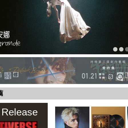
薦
 Release