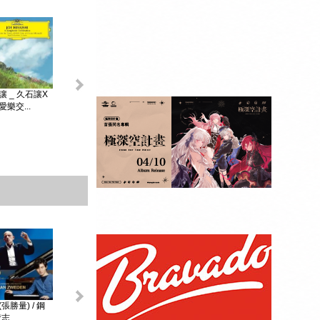
King & Prince _...
讓 _ 久石讓X
初音未來 _
MAGICAL ...
樂交...
贈品：SPECIAL
BOOK+視覺貼紙
10張SET+特典影
像DI...
張勝量) / 鋼
環球DG古典音樂
阿格麗希與朋友 _
戴安娜‧克瑞兒
志...
Diana Kr...
大師合輯 _ ...
阿格麗希與...