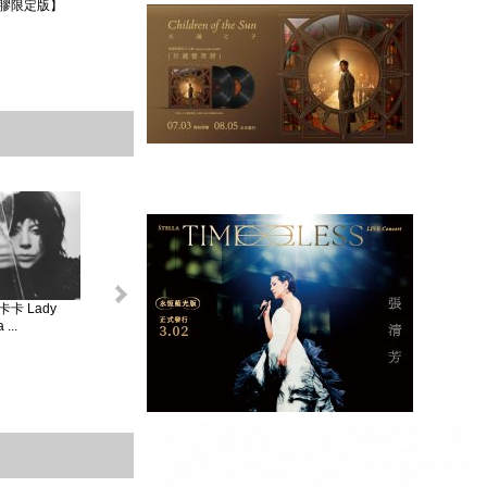
膠限定版】
卡 Lady
怪奇比莉 BILLIE
蘿兒 Lorde _ 聖女
莎賓娜卡本特
...
EIL...
V...
Sabrina ...