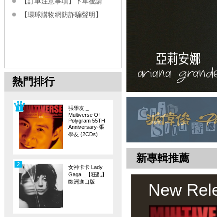
【訂單注意事項】下單後請
【環球購物網防詐騙聲明】
熱門排行
張學友 _
Multiverse Of
Polygram 55TH
Anniversary-張
學友 (2CDs)
新專輯推薦
2
女神卡卡 Lady
Gaga _【狂亂】
歐洲進口版
New Rel