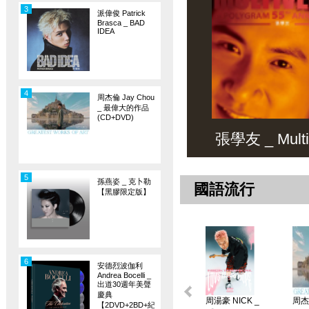
3
派偉俊 Patrick
Brasca _ BAD
IDEA
4
周杰倫 Jay Chou
_ 最偉大的作品
(CD+DVD)
張學友 _ Multiv
5
孫燕姿 _ 克卜勒
國語流行
【黑膠限定版】
6
安德烈波伽利
Andrea Bocelli _
出道30週年美聲
慶典
周湯豪 NICK _
周杰倫
【2DVD+2BD+紀