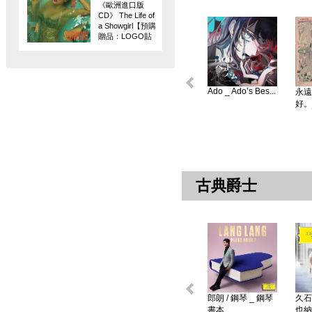
《歐洲進口版
CD》 The Life of
a Showgirl【預購
贈品：LOGO貼
紙】
Ado _ Ado’s Bes...
永遠
好。
古典爵士
郎朗 / 鋼琴 _ 鋼琴
久石
書本 ...
也納