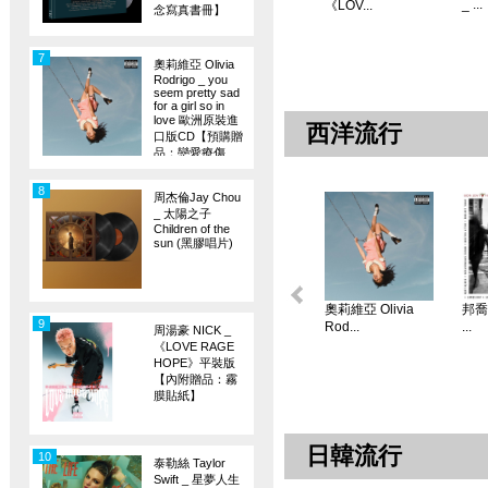
_ ...
《LOV...
念寫真書冊】
7
奧莉維亞 Olivia
Rodrigo _ you
seem pretty sad
for a girl so in
love 歐洲原裝進
西洋流行
口版CD【預購贈
品：戀愛療傷
旗】
8
周杰倫Jay Chou
_ 太陽之子
Children of the
sun (黑膠唱片)
奧莉維亞 Olivia
邦喬飛
9
Rod...
...
周湯豪 NICK _
《LOVE RAGE
HOPE》平裝版
【內附贈品：霧
膜貼紙】
日韓流行
10
泰勒絲 Taylor
Swift _ 星夢人生