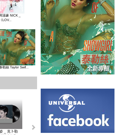
周湯豪 NICK _
《LOV...
泰勒絲 Taylor Swif...
姿 _ 克卜勒