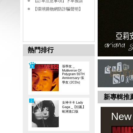
【訂單注意事項】下單後請
【環球購物網防詐騙聲明】
熱門排行
張學友 _
Multiverse Of
Polygram 55TH
Anniversary-張
學友 (2CDs)
新專輯推
2
女神卡卡 Lady
Gaga _【狂亂】
歐洲進口版
New