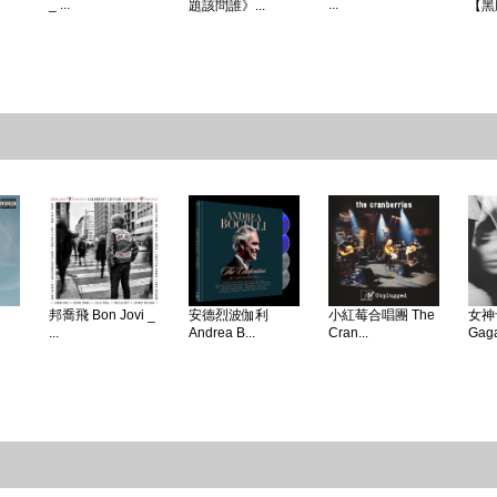
_ ...
...
題該問誰》...
【黑
邦喬飛 Bon Jovi _
安德烈波伽利
小紅莓合唱團 The
女神卡
...
Andrea B...
Cran...
Gaga 