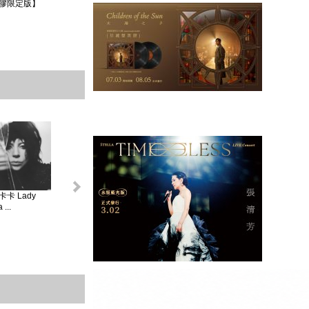
膠限定版】
卡 Lady
怪奇比莉 BILLIE
蘿兒 Lorde _ 聖女
莎賓娜卡本特
...
EIL...
V...
Sabrina ...