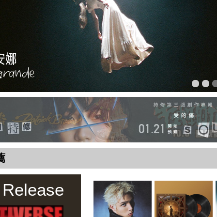
薦
 Release