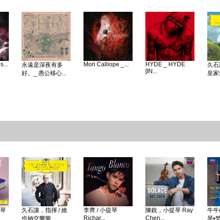
...
Mori Calliope _...
HYDE _ HYDE
永遠是深夜有多
久石
[IN...
好。_ 愚公移心...
皇家愛
鋼琴
久石讓，指揮 / 維
李齊 / 小提琴
陳銳，小提琴 Ray
牛牛(
Richar...
Chen...
也納交響樂...
琴•梵