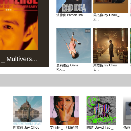
派偉俊 Patrick Bra...
周杰倫Jay Chou _
太...
Multivers...
奧莉維亞 Olivia
周杰倫Jay Chou _
Rod...
太...
周杰倫 Jay Chou
艾怡良 _ 《我的問
陶喆 David Tao _
孫燕