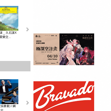
King & Prince _...
讓 _ 久石讓X
初音未來 _
MAGICAL ...
樂交...
贈品：SPECIAL
BOOK+視覺貼紙
10張SET+特典影
像DI...
張勝量) / 鋼
環球DG古典音樂
阿格麗希與朋友 _
戴安娜‧克瑞兒
志...
Diana Kr...
大師合輯 _ ...
阿格麗希與...