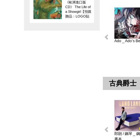
《歐洲進口版
CD》 The Life of
a Showgirl【預購
贈品：LOGO貼
紙】
Ado _ Ado’s Bes
古典爵士
郎朗 / 鋼琴 _ 
書本 ...