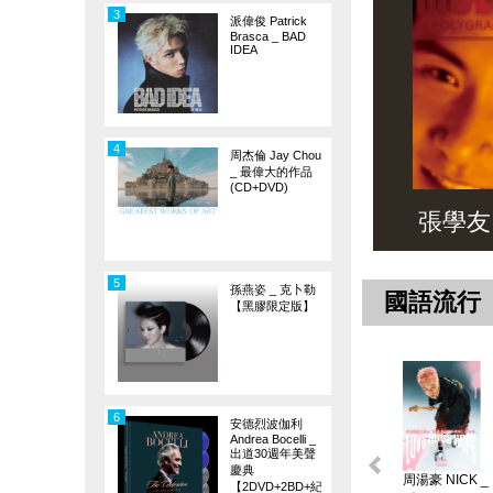
3
派偉俊 Patrick
Brasca _ BAD
IDEA
4
周杰倫 Jay Chou
_ 最偉大的作品
(CD+DVD)
張學友 _ 
5
孫燕姿 _ 克卜勒
國語流行
【黑膠限定版】
6
安德烈波伽利
Andrea Bocelli _
出道30週年美聲
慶典
周湯豪 NICK _
【2DVD+2BD+紀