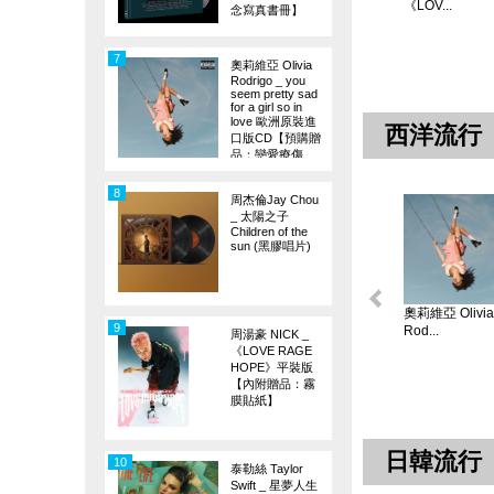
《LOV...
念寫真書冊】
7
奧莉維亞 Olivia
Rodrigo _ you
seem pretty sad
for a girl so in
love 歐洲原裝進
西洋流行
口版CD【預購贈
品：戀愛療傷
旗】
8
周杰倫Jay Chou
_ 太陽之子
Children of the
sun (黑膠唱片)
奧莉維亞 Olivia
9
Rod...
周湯豪 NICK _
《LOVE RAGE
HOPE》平裝版
【內附贈品：霧
膜貼紙】
日韓流行
10
泰勒絲 Taylor
Swift _ 星夢人生