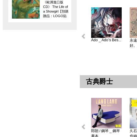
《歐洲進口版
CD》 The Life of
a Showgirl【預購
贈品：LOGO貼
紙】
Ado _ Ado’s Bes...
永遠
好。
古典爵士
郎朗 / 鋼琴 _ 鋼琴
久石
書本 ...
也納