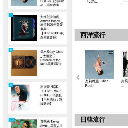
口版CD【預購贈
_ ...
《LOV...
品：戀愛療傷
旗】
7
安德烈波伽利
Andrea Bocelli _
出道30週年美聲
慶典
【2DVD+2BD+紀
西洋流行
念寫真書冊】
8
周杰倫Jay Chou
_ 太陽之子
Children of the
sun (黑膠唱片)
奧莉維亞 Olivia
邦喬飛
9
Rod...
...
周湯豪 NICK _
《LOVE RAGE
HOPE》平裝版
【內附贈品：霧
膜貼紙】
日韓流行
10
泰勒絲 Taylor
Swift _ 星夢人生