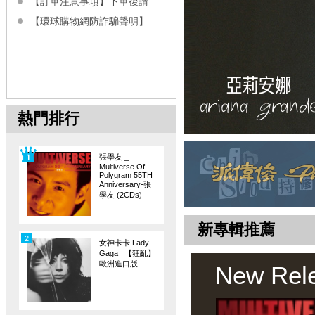
【訂單注意事項】下單後請
【環球購物網防詐騙聲明】
熱門排行
張學友 _
Multiverse Of
Polygram 55TH
Anniversary-張
學友 (2CDs)
新專輯推薦
2
女神卡卡 Lady
Gaga _【狂亂】
歐洲進口版
New Rel