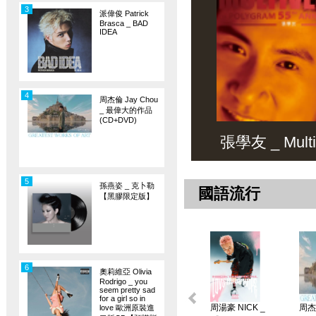
3
派偉俊 Patrick
Brasca _ BAD
IDEA
4
周杰倫 Jay Chou
_ 最偉大的作品
(CD+DVD)
張學友 _ Multiv
5
孫燕姿 _ 克卜勒
國語流行
【黑膠限定版】
6
奧莉維亞 Olivia
Rodrigo _ you
seem pretty sad
for a girl so in
周湯豪 NICK _
周杰倫
love 歐洲原裝進