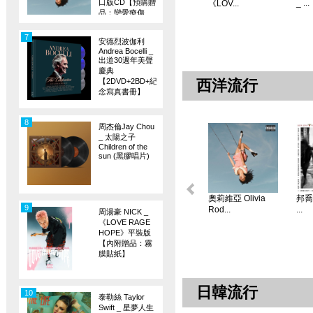
口版CD【預購贈
_ ...
《LOV...
品：戀愛療傷
旗】
7
安德烈波伽利
Andrea Bocelli _
出道30週年美聲
慶典
【2DVD+2BD+紀
西洋流行
念寫真書冊】
8
周杰倫Jay Chou
_ 太陽之子
Children of the
sun (黑膠唱片)
奧莉維亞 Olivia
邦喬飛
9
Rod...
...
周湯豪 NICK _
《LOVE RAGE
HOPE》平裝版
【內附贈品：霧
膜貼紙】
日韓流行
10
泰勒絲 Taylor
Swift _ 星夢人生