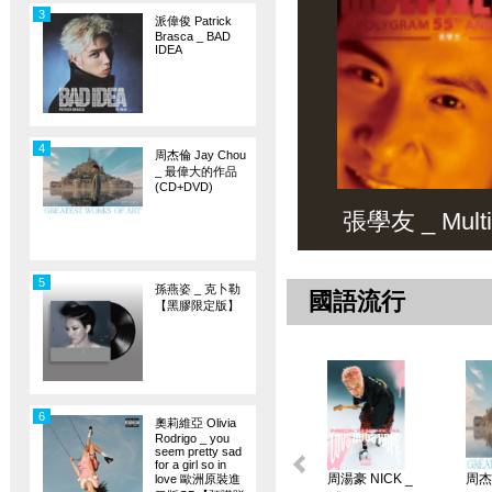
3
派偉俊 Patrick
Brasca _ BAD
IDEA
4
周杰倫 Jay Chou
_ 最偉大的作品
(CD+DVD)
張學友 _ Multiv
5
孫燕姿 _ 克卜勒
國語流行
【黑膠限定版】
6
奧莉維亞 Olivia
Rodrigo _ you
seem pretty sad
for a girl so in
周湯豪 NICK _
周杰倫
love 歐洲原裝進