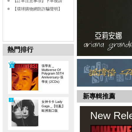
【訂單注意事項】下單後請
【環球購物網防詐騙聲明】
熱門排行
張學友 _
Multiverse Of
Polygram 55TH
Anniversary-張
學友 (2CDs)
新專輯推薦
2
女神卡卡 Lady
Gaga _【狂亂】
歐洲進口版
New Rel