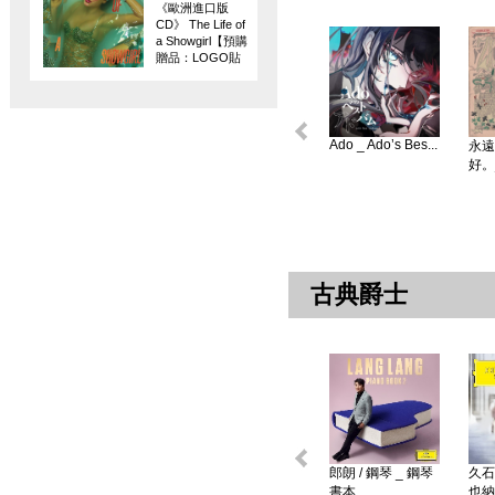
《歐洲進口版
CD》 The Life of
a Showgirl【預購
贈品：LOGO貼
紙】
Ado _ Ado’s Bes...
永遠
好。
古典爵士
郎朗 / 鋼琴 _ 鋼琴
久石
書本 ...
也納