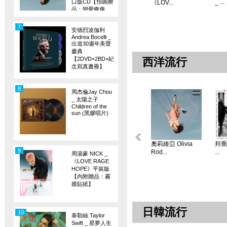
口版CD【預購贈
_ ...
《LOV...
品：戀愛療傷
旗】
7
安德烈波伽利
Andrea Bocelli _
出道30週年美聲
慶典
【2DVD+2BD+紀
西洋流行
念寫真書冊】
8
周杰倫Jay Chou
_ 太陽之子
Children of the
sun (黑膠唱片)
奧莉維亞 Olivia
邦喬飛
9
Rod...
...
周湯豪 NICK _
《LOVE RAGE
HOPE》平裝版
【內附贈品：霧
膜貼紙】
日韓流行
10
泰勒絲 Taylor
Swift _ 星夢人生