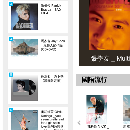
3
派偉俊 Patrick
Brasca _ BAD
IDEA
4
周杰倫 Jay Chou
_ 最偉大的作品
(CD+DVD)
張學友 _ Multiv
5
孫燕姿 _ 克卜勒
國語流行
【黑膠限定版】
6
奧莉維亞 Olivia
Rodrigo _ you
seem pretty sad
for a girl so in
周湯豪 NICK _
周杰倫
love 歐洲原裝進