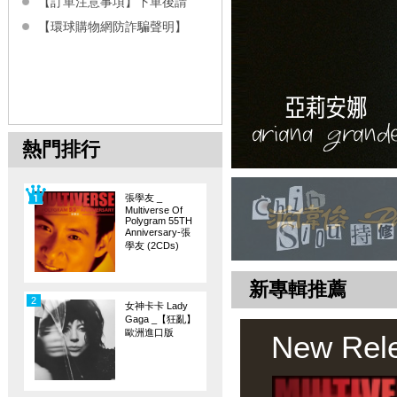
【訂單注意事項】下單後請
【環球購物網防詐騙聲明】
熱門排行
張學友 _
Multiverse Of
Polygram 55TH
Anniversary-張
學友 (2CDs)
新專輯推薦
2
女神卡卡 Lady
Gaga _【狂亂】
歐洲進口版
New Rel