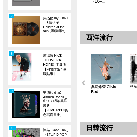
_ ...
《LOV...
7
周杰倫Jay Chou
_ 太陽之子
Children of the
sun (黑膠唱片)
西洋流行
8
周湯豪 NICK _
《LOVE RAGE
HOPE》平裝版
【內附贈品：霧
膜貼紙】
奧莉維亞 Olivia
邦喬飛
9
Rod...
...
安德烈波伽利
Andrea Bocelli _
出道30週年美聲
慶典
【2DVD+2BD+紀
念寫真書冊】
日韓流行
10
陶喆 David Tao _
《STUPID POP