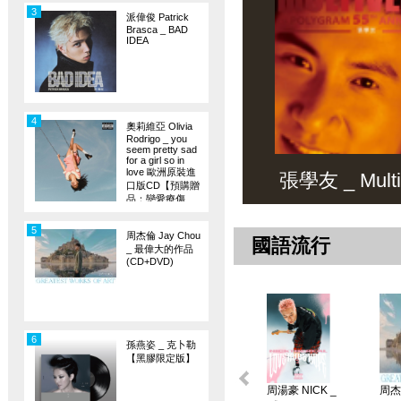
3
派偉俊 Patrick
Brasca _ BAD
IDEA
4
奧莉維亞 Olivia
Rodrigo _ you
seem pretty sad
for a girl so in
love 歐洲原裝進
張學友 _ Multiv
口版CD【預購贈
品：戀愛療傷
旗】
5
周杰倫 Jay Chou
國語流行
_ 最偉大的作品
(CD+DVD)
6
孫燕姿 _ 克卜勒
【黑膠限定版】
周湯豪 NICK _
周杰倫