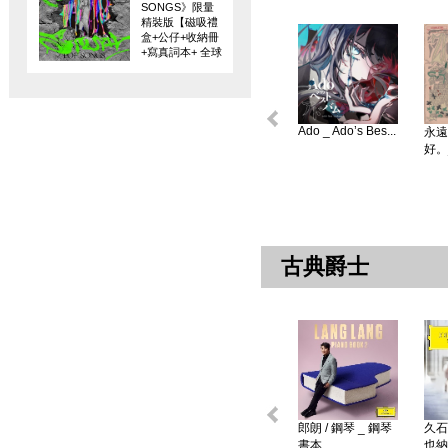
SONGS》限量
精裝版【磁吸禮
盒+公仔+收納冊
+寫真詞本+ 全球
限量編碼珍藏
卡】
Ado _ Ado’s Bes...
永遠
好。
古典爵士
郎朗 / 鋼琴 _ 鋼琴
久石
書本 ...
也納