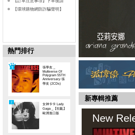
【訂單注意事項】下單後請
【環球購物網防詐騙聲明】
熱門排行
張學友 _
Multiverse Of
Polygram 55TH
Anniversary-張
學友 (2CDs)
新專輯推薦
2
女神卡卡 Lady
Gaga _【狂亂】
歐洲進口版
New Rel