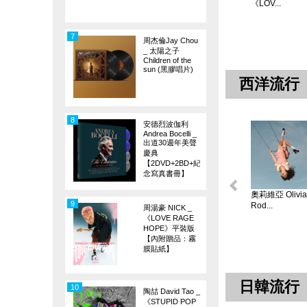
《LOV...
7
周杰倫Jay Chou
_ 太陽之子
Children of the
sun (黑膠唱片)
西洋流行
8
安德烈波伽利
Andrea Bocelli _
出道30週年美聲
慶典
【2DVD+2BD+紀
念寫真書冊】
奧莉維亞 Olivia
9
Rod...
周湯豪 NICK _
《LOVE RAGE
HOPE》平裝版
【內附贈品：霧
膜貼紙】
日韓流行
10
陶喆 David Tao _
《STUPID POP