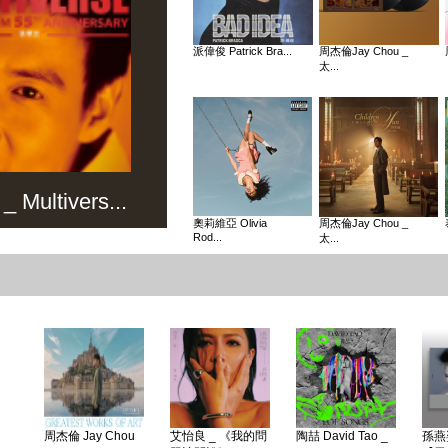
派偉俊 Patrick Bra...
周杰倫Jay Chou _
太...
Multivers...
奧莉維亞 Olivia
周杰倫Jay Chou _
Rod...
太...
周杰倫 Jay Chou
艾怡良 _ 《我的問
陶喆 David Tao _
孫燕