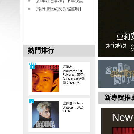
【訂單注意事項】下單後請
【環球購物網防詐騙聲明】
熱門排行
張學友 _
Multiverse Of
Polygram 55TH
Anniversary-張
學友 (2CDs)
新專輯推
2
派偉俊 Patrick
Brasca _ BAD
IDEA
New