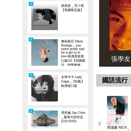
3
孫燕姿 _ 克卜勒
【黑膠限定版】
4
奧莉維亞 Olivia
Rodrigo _ you
seem pretty sad
for a girl so in
love 歐洲原裝進
張學友 _ 
口版CD【預購贈
品：戀愛療傷
旗】
5
女神卡卡 Lady
國語流行
Gaga _【狂亂】
歐洲進口版
6
周杰倫 Jay Chou
_ 最偉大的作品
(CD+DVD)
周湯豪 NICK _