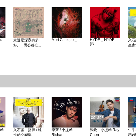
...
Mori Calliope _...
HYDE _ HYDE
永遠是深夜有多
久石
[IN...
好。_ 愚公移心...
皇家愛
鋼琴
久石讓，指揮 / 維
李齊 / 小提琴
陳銳，小提琴 Ray
牛牛(
Richar...
Chen...
也納交響樂...
琴•梵