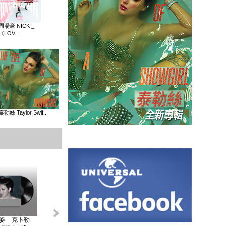
周湯豪 NICK _
《LOV...
泰勒絲 Taylor Swif...
姿 _ 克卜勒