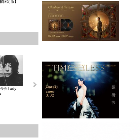
膠限定版】
卡 Lady
怪奇比莉 BILLIE
蘿兒 Lorde _ 聖女
莎賓娜卡本特
...
EIL...
V...
Sabrina ...