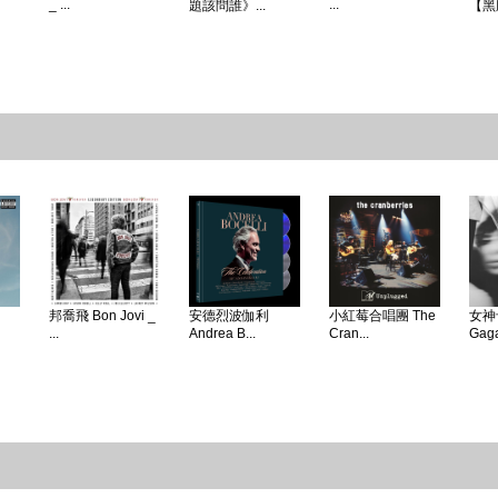
_ ...
...
題該問誰》...
【黑
邦喬飛 Bon Jovi _
安德烈波伽利
小紅莓合唱團 The
女神卡
...
Andrea B...
Cran...
Gaga 