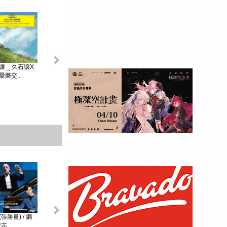
King & Prince _...
讓 _ 久石讓X
初音未來 _
MAGICAL ...
樂交...
贈品：SPECIAL
BOOK+視覺貼紙
10張SET+特典影
像DI...
張勝量) / 鋼
環球DG古典音樂
阿格麗希與朋友 _
戴安娜‧克瑞兒
志...
Diana Kr...
大師合輯 _ ...
阿格麗希與...