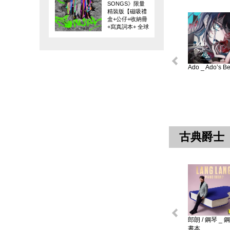
SONGS》限量
精裝版【磁吸禮
盒+公仔+收納冊
+寫真詞本+ 全球
限量編碼珍藏
卡】
Ado _ Ado’s Bes
古典爵士
郎朗 / 鋼琴 _ 
書本 ...