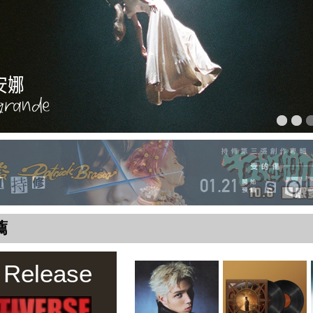
薦
 Release