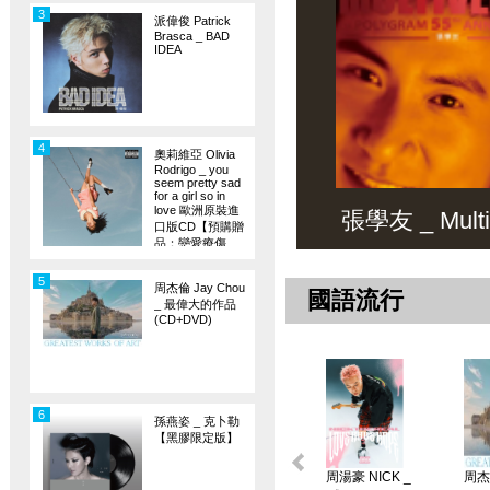
3
派偉俊 Patrick
Brasca _ BAD
IDEA
4
奧莉維亞 Olivia
Rodrigo _ you
seem pretty sad
for a girl so in
love 歐洲原裝進
張學友 _ Multiv
口版CD【預購贈
品：戀愛療傷
旗】
5
周杰倫 Jay Chou
國語流行
_ 最偉大的作品
(CD+DVD)
6
孫燕姿 _ 克卜勒
【黑膠限定版】
周湯豪 NICK _
周杰倫