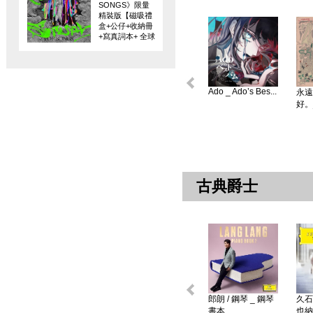
SONGS》限量
精裝版【磁吸禮
盒+公仔+收納冊
+寫真詞本+ 全球
限量編碼珍藏
卡】
Ado _ Ado’s Bes...
永遠
好。
古典爵士
郎朗 / 鋼琴 _ 鋼琴
久石
書本 ...
也納