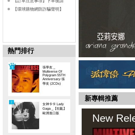
【訂單注意事項】下單後請
【環球購物網防詐騙聲明】
熱門排行
張學友 _
Multiverse Of
Polygram 55TH
Anniversary-張
學友 (2CDs)
新專輯推薦
2
女神卡卡 Lady
Gaga _【狂亂】
歐洲進口版
New Rel