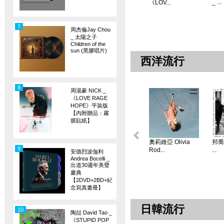
_ ...
《LOV...
7
周杰倫Jay Chou
_ 太陽之子
Children of the
sun (黑膠唱片)
西洋流行
8
周湯豪 NICK _
《LOVE RAGE
HOPE》平裝版
【內附贈品：霧
膜貼紙】
奧莉維亞 Olivia
邦喬飛
9
Rod...
...
安德烈波伽利
Andrea Bocelli _
出道30週年美聲
慶典
【2DVD+2BD+紀
念寫真書冊】
日韓流行
10
陶喆 David Tao _
《STUPID POP