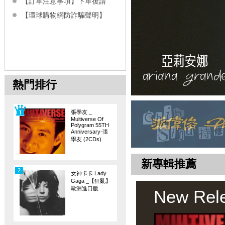
【訂單注意事項】下單後請
【環球購物網防詐騙聲明】
熱門排行
張學友 _
Multiverse Of
Polygram 55TH
Anniversary-張
學友 (2CDs)
新專輯推薦
2
女神卡卡 Lady
Gaga _【狂亂】
歐洲進口版
New Rel