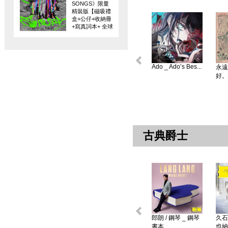
SONGS》限量
精裝版【磁吸禮
盒+公仔+收納冊
+寫真詞本+ 全球
限量編碼珍藏
卡】
Ado _ Ado’s Bes...
永遠
好。
古典爵士
郎朗 / 鋼琴 _ 鋼琴
久石
書本 ...
也納