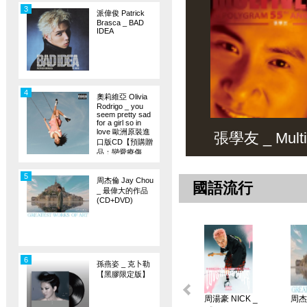
3
派偉俊 Patrick
Brasca _ BAD
IDEA
4
奧莉維亞 Olivia
Rodrigo _ you
seem pretty sad
for a girl so in
love 歐洲原裝進
張學友 _ Multiv
口版CD【預購贈
品：戀愛療傷
旗】
5
周杰倫 Jay Chou
國語流行
_ 最偉大的作品
(CD+DVD)
6
孫燕姿 _ 克卜勒
【黑膠限定版】
周湯豪 NICK _
周杰倫