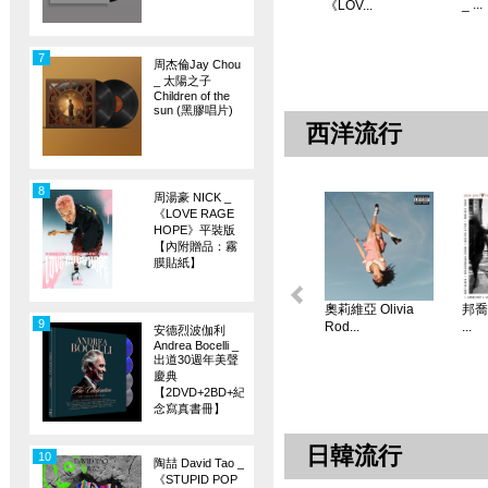
_ ...
《LOV...
7
周杰倫Jay Chou
_ 太陽之子
Children of the
sun (黑膠唱片)
西洋流行
8
周湯豪 NICK _
《LOVE RAGE
HOPE》平裝版
【內附贈品：霧
膜貼紙】
奧莉維亞 Olivia
邦喬飛
9
Rod...
...
安德烈波伽利
Andrea Bocelli _
出道30週年美聲
慶典
【2DVD+2BD+紀
念寫真書冊】
日韓流行
10
陶喆 David Tao _
《STUPID POP