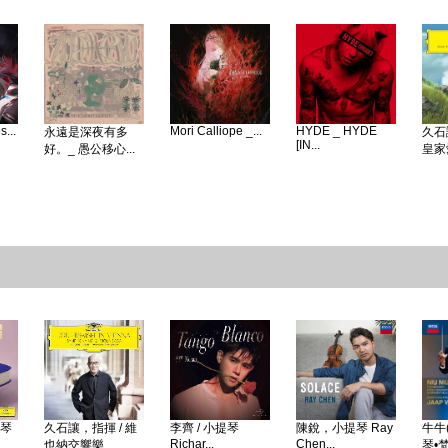
...
Mori Calliope _...
HYDE _ HYDE
永遠是深夜有多
久石
[IN...
好。_ 愚公移心...
皇家愛
鋼琴
久石讓，指揮 / 維
李齊 / 小提琴
陳銳，小提琴 Ray
牛牛(
Richar...
Chen...
也納交響樂...
琴•梵