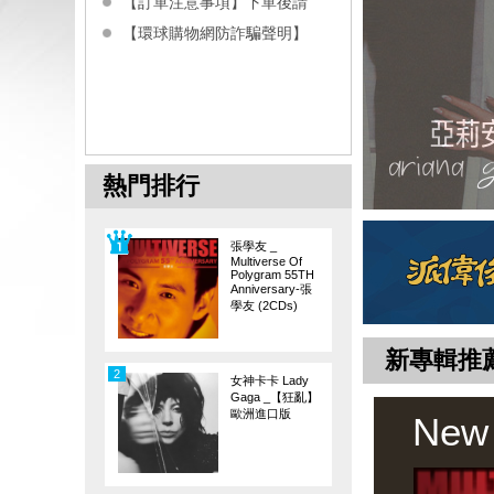
【訂單注意事項】下單後請
【環球購物網防詐騙聲明】
熱門排行
張學友 _
Multiverse Of
Polygram 55TH
Anniversary-張
學友 (2CDs)
新專輯推
2
女神卡卡 Lady
Gaga _【狂亂】
歐洲進口版
New