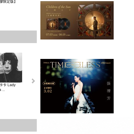
膠限定版】
卡 Lady
怪奇比莉 BILLIE
蘿兒 Lorde _ 聖女
莎賓娜卡本特
...
EIL...
V...
Sabrina ...