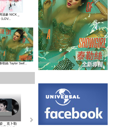
周湯豪 NICK _
《LOV...
泰勒絲 Taylor Swif...
姿 _ 克卜勒