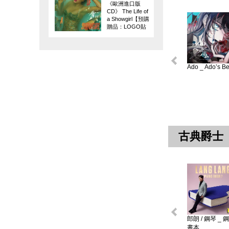
《歐洲進口版
CD》 The Life of
a Showgirl【預購
贈品：LOGO貼
紙】
Ado _ Ado’s Bes
古典爵士
郎朗 / 鋼琴 _ 
書本 ...