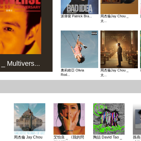
派偉俊 Patrick Bra...
周杰倫Jay Chou _
太...
Multivers...
奧莉維亞 Olivia
周杰倫Jay Chou _
Rod...
太...
周杰倫 Jay Chou
艾怡良 _ 《我的問
陶喆 David Tao _
孫燕