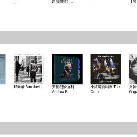
_ ...
...
題該問誰》...
【黑
邦喬飛 Bon Jovi _
安德烈波伽利
小紅莓合唱團 The
女神卡
...
Andrea B...
Cran...
Gaga 