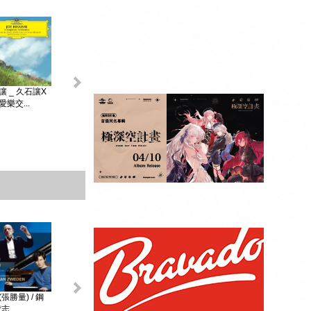
King & Prince _...
讓 _ 久石讓X
初音未來 _
MAGICAL ...
樂交...
贈品：SPECIAL
BOOK+視覺貼紙
10張SET+特典影
像DI...
張勝量) / 鋼
環球DG古典音樂
阿格麗希與朋友 _
戴安娜‧克瑞兒
志...
Diana Kr...
大師合輯 _ ...
阿格麗希與...