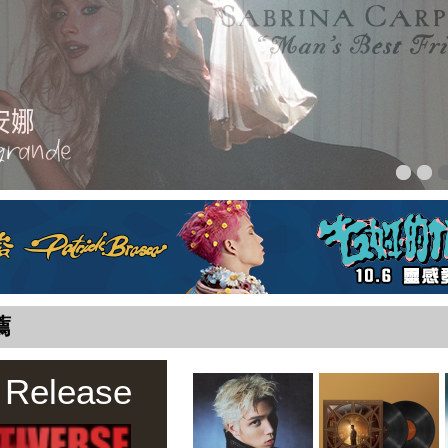
薦
 Release