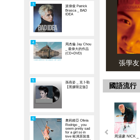
3
派偉俊 Patrick
Brasca _ BAD
IDEA
4
周杰倫 Jay Chou
_ 最偉大的作品
(CD+DVD)
張學友 _ 
5
孫燕姿 _ 克卜勒
國語流行
【黑膠限定版】
6
奧莉維亞 Olivia
Rodrigo _ you
seem pretty sad
for a girl so in
周湯豪 NICK _
love 歐洲原裝進