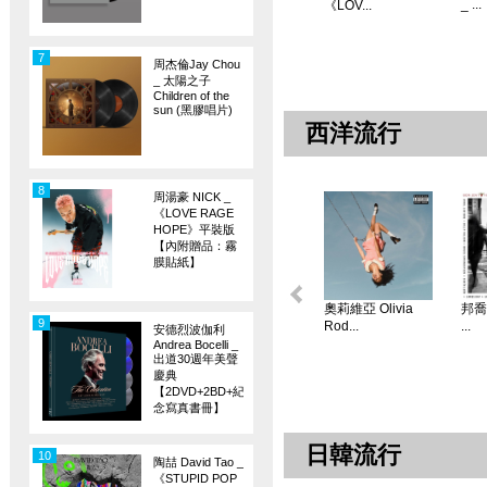
_ ...
《LOV...
7
周杰倫Jay Chou
_ 太陽之子
Children of the
sun (黑膠唱片)
西洋流行
8
周湯豪 NICK _
《LOVE RAGE
HOPE》平裝版
【內附贈品：霧
膜貼紙】
奧莉維亞 Olivia
邦喬飛
9
Rod...
...
安德烈波伽利
Andrea Bocelli _
出道30週年美聲
慶典
【2DVD+2BD+紀
念寫真書冊】
日韓流行
10
陶喆 David Tao _
《STUPID POP