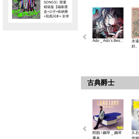
SONGS》限量
精裝版【磁吸禮
盒+公仔+收納冊
+寫真詞本+ 全球
限量編碼珍藏
卡】
Ado _ Ado’s Bes...
永遠
好。
古典爵士
郎朗 / 鋼琴 _ 鋼琴
久石
書本 ...
也納