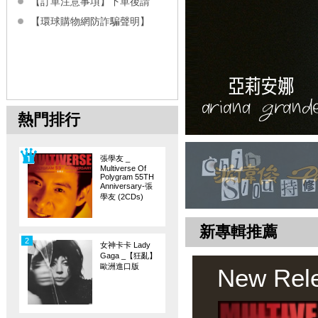
【訂單注意事項】下單後請
【環球購物網防詐騙聲明】
熱門排行
張學友 _
Multiverse Of
Polygram 55TH
Anniversary-張
學友 (2CDs)
新專輯推薦
2
女神卡卡 Lady
Gaga _【狂亂】
歐洲進口版
New Rel