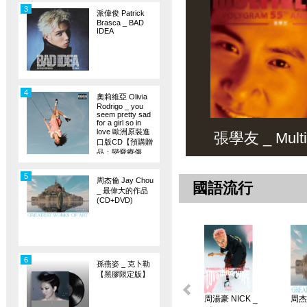
3
派偉俊 Patrick
Brasca _ BAD
IDEA
4
奧莉維亞 Olivia
Rodrigo _ you
seem pretty sad
for a girl so in
love 歐洲原裝進
張學友 _ Multiv
口版CD【預購贈
品：戀愛療傷
旗】
5
周杰倫 Jay Chou
國語流行
_ 最偉大的作品
(CD+DVD)
6
孫燕姿 _ 克卜勒
【黑膠限定版】
周湯豪 NICK _
周杰倫