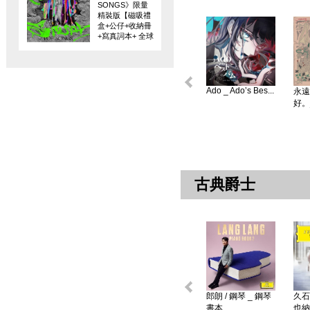
SONGS》限量
精裝版【磁吸禮
盒+公仔+收納冊
+寫真詞本+ 全球
限量編碼珍藏
卡】
Ado _ Ado’s Bes...
永遠
好。
古典爵士
郎朗 / 鋼琴 _ 鋼琴
久石
書本 ...
也納