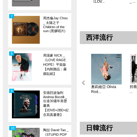
_ ...
《LOV...
7
周杰倫Jay Chou
_ 太陽之子
Children of the
sun (黑膠唱片)
西洋流行
8
周湯豪 NICK _
《LOVE RAGE
HOPE》平裝版
【內附贈品：霧
膜貼紙】
奧莉維亞 Olivia
邦喬飛
9
Rod...
...
安德烈波伽利
Andrea Bocelli _
出道30週年美聲
慶典
【2DVD+2BD+紀
念寫真書冊】
日韓流行
10
陶喆 David Tao _
《STUPID POP