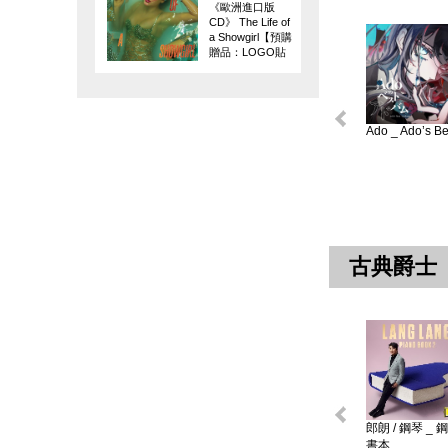
《歐洲進口版
CD》 The Life of
a Showgirl【預購
贈品：LOGO貼
紙】
Ado _ Ado’s Bes
古典爵士
郎朗 / 鋼琴 _ 
書本 ...