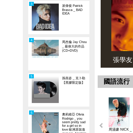
3
派偉俊 Patrick
Brasca _ BAD
IDEA
4
周杰倫 Jay Chou
_ 最偉大的作品
(CD+DVD)
張學友 _ 
5
孫燕姿 _ 克卜勒
國語流行
【黑膠限定版】
6
奧莉維亞 Olivia
Rodrigo _ you
seem pretty sad
for a girl so in
周湯豪 NICK _
love 歐洲原裝進