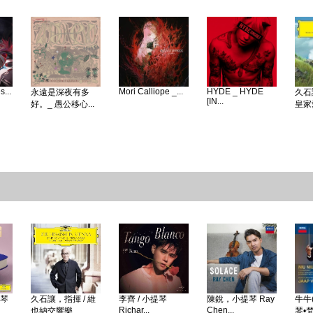
...
Mori Calliope _...
HYDE _ HYDE
永遠是深夜有多
久石
[IN...
好。_ 愚公移心...
皇家愛
鋼琴
久石讓，指揮 / 維
李齊 / 小提琴
陳銳，小提琴 Ray
牛牛(
Richar...
Chen...
也納交響樂...
琴•梵