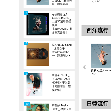
口版CD【預購贈
《LOV...
品：戀愛療傷
旗】
7
安德烈波伽利
Andrea Bocelli _
出道30週年美聲
慶典
【2DVD+2BD+紀
西洋流行
念寫真書冊】
8
周杰倫Jay Chou
_ 太陽之子
Children of the
sun (黑膠唱片)
奧莉維亞 Olivia
9
Rod...
周湯豪 NICK _
《LOVE RAGE
HOPE》平裝版
【內附贈品：霧
膜貼紙】
日韓流行
10
泰勒絲 Taylor
Swift _ 星夢人生