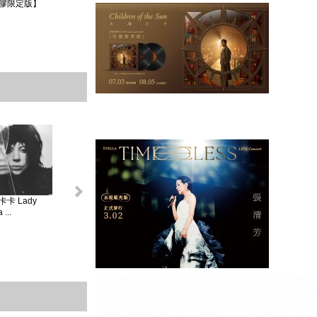
膠限定版】
卡 Lady
怪奇比莉 BILLIE
蘿兒 Lorde _ 聖女
莎賓娜卡本特
...
EIL...
V...
Sabrina ...