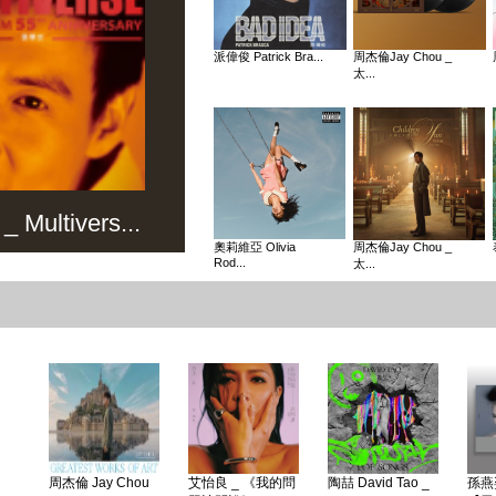
派偉俊 Patrick Bra...
周杰倫Jay Chou _
太...
Multivers...
奧莉維亞 Olivia
周杰倫Jay Chou _
Rod...
太...
周杰倫 Jay Chou
艾怡良 _ 《我的問
陶喆 David Tao _
孫燕