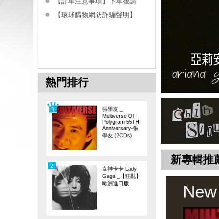
【訂單注意事項】下單後請
【環球購物網防詐騙聲明】
熱門排行
張學友 _
Multiverse Of
Polygram 55TH
Anniversary-張
學友 (2CDs)
新專輯推
2
女神卡卡 Lady
Gaga _【狂亂】
歐洲進口版
New