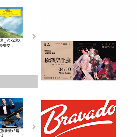
King & Prince _...
讓 _ 久石讓X
初音未來 _
MAGICAL ...
樂交...
贈品：SPECIAL
BOOK+視覺貼紙
10張SET+特典影
像DI...
張勝量) / 鋼
環球DG古典音樂
阿格麗希與朋友 _
戴安娜‧克瑞兒
志...
Diana Kr...
大師合輯 _ ...
阿格麗希與...