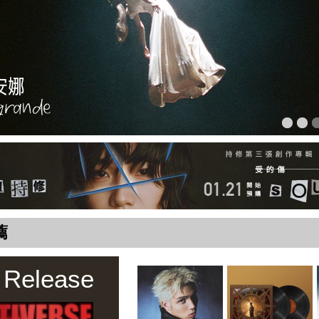
薦
 Release