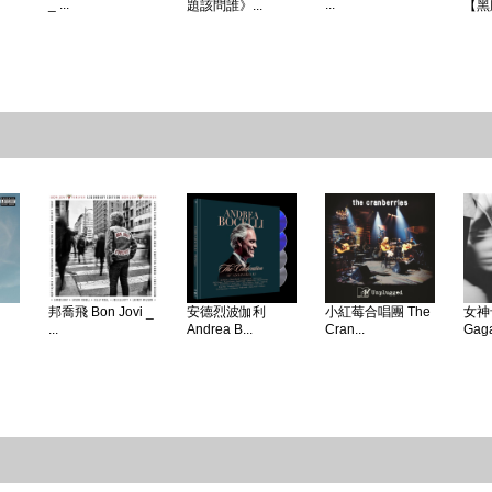
_ ...
...
題該問誰》...
【黑
邦喬飛 Bon Jovi _
安德烈波伽利
小紅莓合唱團 The
女神卡
...
Andrea B...
Cran...
Gaga 