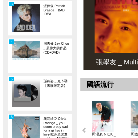
3
派偉俊 Patrick
Brasca _ BAD
IDEA
4
周杰倫 Jay Chou
_ 最偉大的作品
(CD+DVD)
張學友 _ Multiv
5
孫燕姿 _ 克卜勒
國語流行
【黑膠限定版】
6
奧莉維亞 Olivia
Rodrigo _ you
seem pretty sad
for a girl so in
周湯豪 NICK _
周杰倫
love 歐洲原裝進