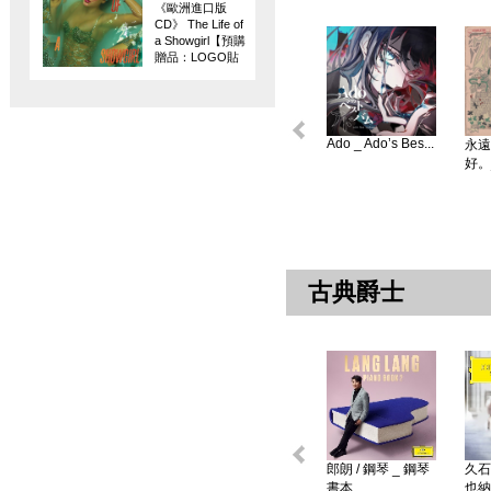
《歐洲進口版
CD》 The Life of
a Showgirl【預購
贈品：LOGO貼
紙】
Ado _ Ado’s Bes...
永遠
好。
古典爵士
郎朗 / 鋼琴 _ 鋼琴
久石
書本 ...
也納