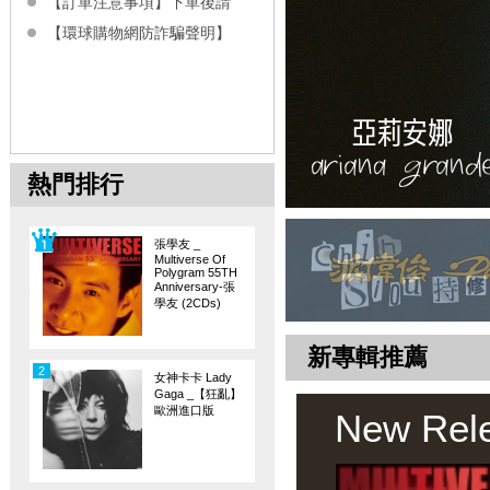
【訂單注意事項】下單後請
【環球購物網防詐騙聲明】
熱門排行
張學友 _
Multiverse Of
Polygram 55TH
Anniversary-張
學友 (2CDs)
新專輯推薦
2
女神卡卡 Lady
Gaga _【狂亂】
歐洲進口版
New Rel