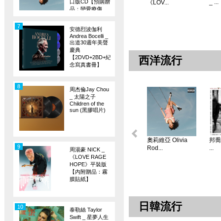
口版CD【預購贈
_ ...
《LOV...
品：戀愛療傷
旗】
7
安德烈波伽利
Andrea Bocelli _
出道30週年美聲
慶典
【2DVD+2BD+紀
西洋流行
念寫真書冊】
8
周杰倫Jay Chou
_ 太陽之子
Children of the
sun (黑膠唱片)
奧莉維亞 Olivia
邦喬飛
9
Rod...
...
周湯豪 NICK _
《LOVE RAGE
HOPE》平裝版
【內附贈品：霧
膜貼紙】
日韓流行
10
泰勒絲 Taylor
Swift _ 星夢人生