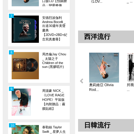
口版CD【預購贈
_ ...
《LOV...
品：戀愛療傷
旗】
7
安德烈波伽利
Andrea Bocelli _
出道30週年美聲
慶典
【2DVD+2BD+紀
西洋流行
念寫真書冊】
8
周杰倫Jay Chou
_ 太陽之子
Children of the
sun (黑膠唱片)
奧莉維亞 Olivia
邦喬飛
9
Rod...
...
周湯豪 NICK _
《LOVE RAGE
HOPE》平裝版
【內附贈品：霧
膜貼紙】
日韓流行
10
泰勒絲 Taylor
Swift _ 星夢人生