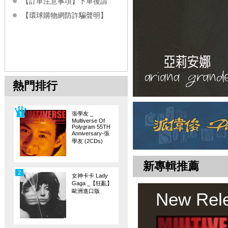
【訂單注意事項】下單後請
【環球購物網防詐騙聲明】
熱門排行
張學友 _
Multiverse Of
Polygram 55TH
Anniversary-張
學友 (2CDs)
新專輯推薦
2
女神卡卡 Lady
Gaga _【狂亂】
歐洲進口版
New Rel