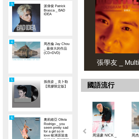
3
派偉俊 Patrick
Brasca _ BAD
IDEA
4
周杰倫 Jay Chou
_ 最偉大的作品
(CD+DVD)
張學友 _ Multiv
5
孫燕姿 _ 克卜勒
國語流行
【黑膠限定版】
6
奧莉維亞 Olivia
Rodrigo _ you
seem pretty sad
for a girl so in
周湯豪 NICK _
周杰倫
love 歐洲原裝進