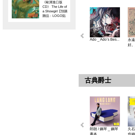
《歐洲進口版
CD》 The Life of
a Showgirl【預購
贈品：LOGO貼
紙】
Ado _ Ado’s Bes...
永遠
好。
古典爵士
郎朗 / 鋼琴 _ 鋼琴
久石
書本 ...
也納