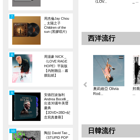
_ ...
《LOV...
7
周杰倫Jay Chou
_ 太陽之子
Children of the
sun (黑膠唱片)
西洋流行
8
周湯豪 NICK _
《LOVE RAGE
HOPE》平裝版
【內附贈品：霧
膜貼紙】
奧莉維亞 Olivia
邦喬飛
9
Rod...
...
安德烈波伽利
Andrea Bocelli _
出道30週年美聲
慶典
【2DVD+2BD+紀
念寫真書冊】
日韓流行
10
陶喆 David Tao _
《STUPID POP