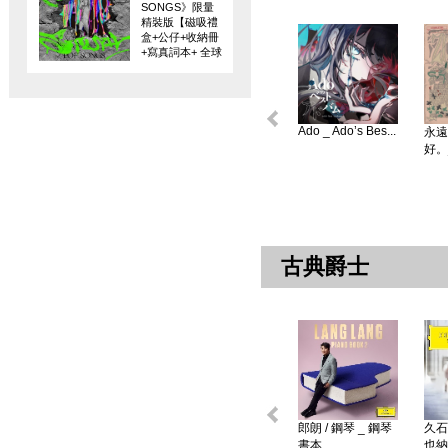
SONGS》限量
精裝版【磁吸禮
盒+公仔+收納冊
+寫真詞本+ 全球
限量編碼珍藏
卡】
Ado _ Ado’s Bes...
永遠
好。
古典爵士
郎朗 / 鋼琴 _ 鋼琴
久石
書本 ...
也納