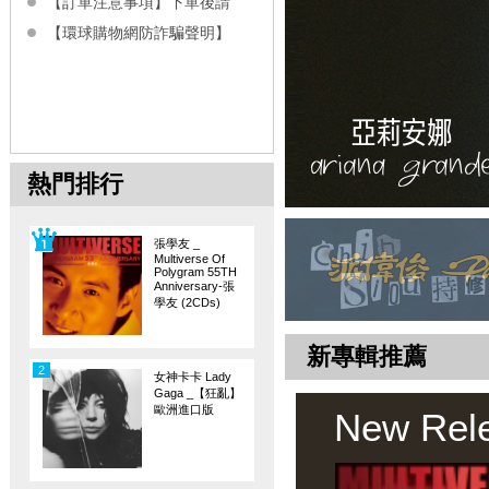
【訂單注意事項】下單後請
【環球購物網防詐騙聲明】
熱門排行
張學友 _
Multiverse Of
Polygram 55TH
Anniversary-張
學友 (2CDs)
新專輯推薦
2
女神卡卡 Lady
Gaga _【狂亂】
歐洲進口版
New Rel