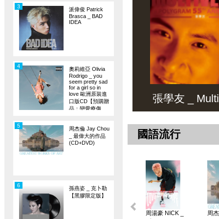
3
派偉俊 Patrick
Brasca _ BAD
IDEA
4
奧莉維亞 Olivia
Rodrigo _ you
seem pretty sad
for a girl so in
love 歐洲原裝進
張學友 _ Multiv
口版CD【預購贈
品：戀愛療傷
旗】
5
周杰倫 Jay Chou
國語流行
_ 最偉大的作品
(CD+DVD)
6
孫燕姿 _ 克卜勒
【黑膠限定版】
周湯豪 NICK _
周杰倫