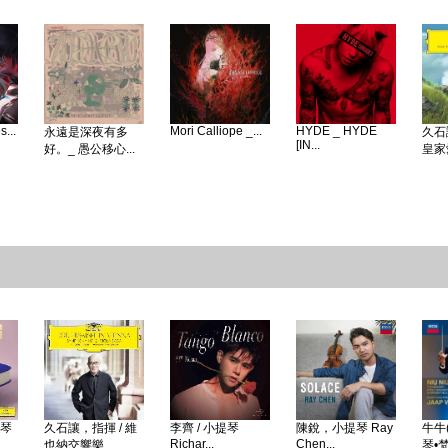
...
Mori Calliope _...
HYDE _ HYDE
永遠是深夜有多
久石
[IN...
好。_ 愚公移心...
皇家愛
鋼琴
久石讓，指揮 / 維
李齊 / 小提琴
陳銳，小提琴 Ray
牛牛(
Richar...
Chen...
也納交響樂...
琴•梵