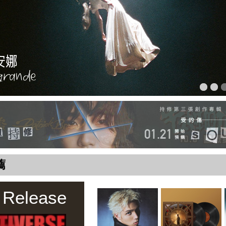
薦
 Release