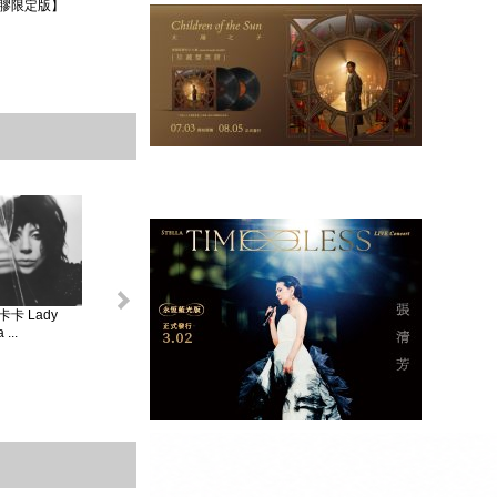
膠限定版】
卡 Lady
怪奇比莉 BILLIE
蘿兒 Lorde _ 聖女
莎賓娜卡本特
...
EIL...
V...
Sabrina ...