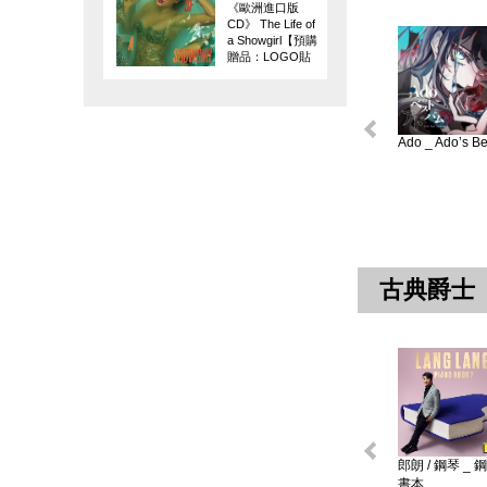
《歐洲進口版
CD》 The Life of
a Showgirl【預購
贈品：LOGO貼
紙】
Ado _ Ado’s Bes
古典爵士
郎朗 / 鋼琴 _ 
書本 ...