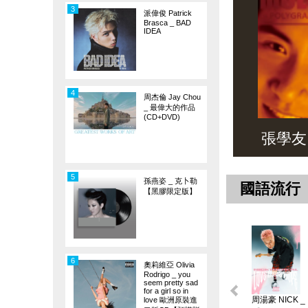
3
派偉俊 Patrick
Brasca _ BAD
IDEA
4
周杰倫 Jay Chou
_ 最偉大的作品
(CD+DVD)
張學友 _ 
5
孫燕姿 _ 克卜勒
國語流行
【黑膠限定版】
6
奧莉維亞 Olivia
Rodrigo _ you
seem pretty sad
for a girl so in
周湯豪 NICK _
love 歐洲原裝進