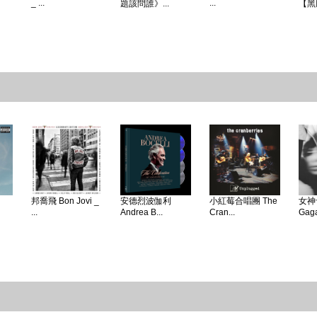
_ ...
...
題該問誰》...
【黑
邦喬飛 Bon Jovi _
安德烈波伽利
小紅莓合唱團 The
女神卡
...
Andrea B...
Cran...
Gaga 