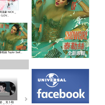
周湯豪 NICK _
《LOV...
泰勒絲 Taylor Swif...
姿 _ 克卜勒