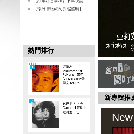
【訂單注意事項】下單後請
【環球購物網防詐騙聲明】
熱門排行
張學友 _
Multiverse Of
Polygram 55TH
Anniversary-張
學友 (2CDs)
新專輯推
2
女神卡卡 Lady
Gaga _【狂亂】
歐洲進口版
New