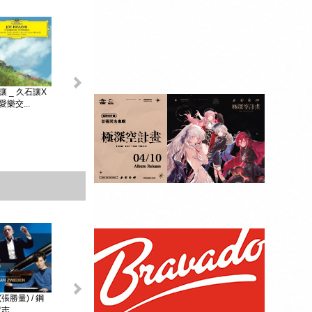
King & Prince _...
讓 _ 久石讓X
初音未來 _
MAGICAL ...
樂交...
贈品：SPECIAL
BOOK+視覺貼紙
10張SET+特典影
像DI...
張勝量) / 鋼
環球DG古典音樂
阿格麗希與朋友 _
戴安娜‧克瑞兒
志...
Diana Kr...
大師合輯 _ ...
阿格麗希與...