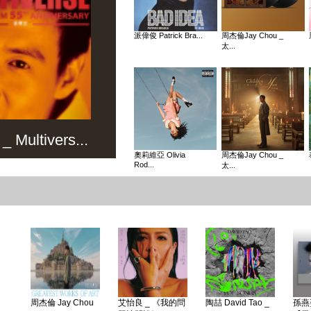
派偉俊 Patrick Bra...
周杰倫Jay Chou _
太...
Multivers...
奧莉維亞 Olivia
周杰倫Jay Chou _
Rod...
太...
周杰倫 Jay Chou
艾怡良 _ 《我的問
陶喆 David Tao _
孫燕