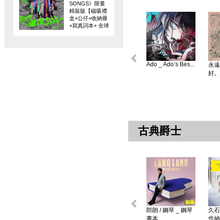
SONGS》限量
精裝版【磁吸禮
盒+公仔+收納冊
+寫真詞本+ 全球
限量編碼珍藏
卡】
Ado _ Ado’s Bes...
永遠
好。
古典爵士
郎朗 / 鋼琴 _ 鋼琴
久石
書本 ...
也納