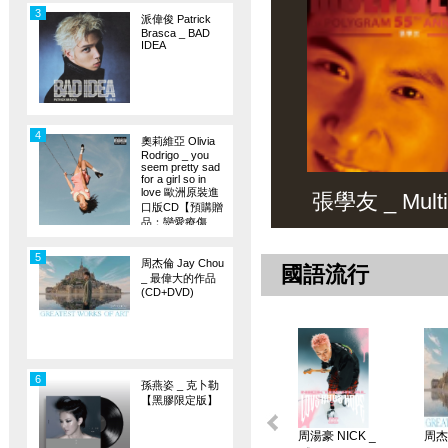
3
派偉俊 Patrick
Brasca _ BAD
IDEA
4
奧莉維亞 Olivia
Rodrigo _ you
seem pretty sad
for a girl so in
love 歐洲原裝進
張學友 _ Multiv
口版CD【預購贈
品：戀愛療傷
旗】
5
周杰倫 Jay Chou
國語流行
_ 最偉大的作品
(CD+DVD)
6
孫燕姿 _ 克卜勒
【黑膠限定版】
周湯豪 NICK _
周杰倫