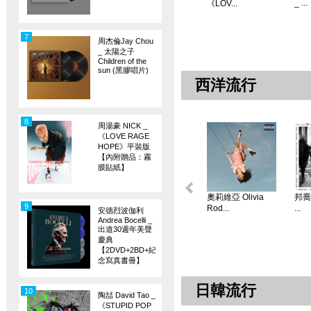
_ ...
《LOV...
7
周杰倫Jay Chou
_ 太陽之子
Children of the
sun (黑膠唱片)
西洋流行
8
周湯豪 NICK _
《LOVE RAGE
HOPE》平裝版
【內附贈品：霧
膜貼紙】
奧莉維亞 Olivia
邦喬飛
9
Rod...
...
安德烈波伽利
Andrea Bocelli _
出道30週年美聲
慶典
【2DVD+2BD+紀
念寫真書冊】
日韓流行
10
陶喆 David Tao _
《STUPID POP