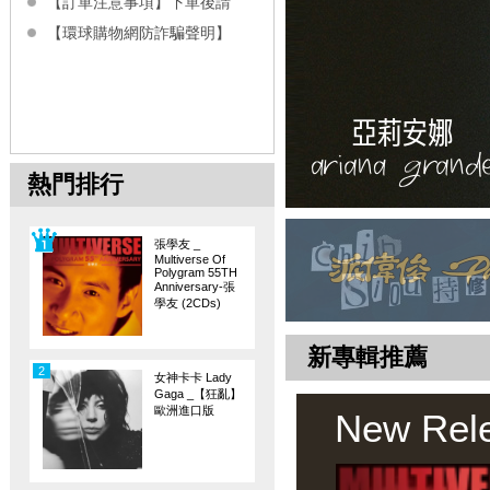
【訂單注意事項】下單後請
【環球購物網防詐騙聲明】
熱門排行
張學友 _
Multiverse Of
Polygram 55TH
Anniversary-張
學友 (2CDs)
新專輯推薦
2
女神卡卡 Lady
Gaga _【狂亂】
歐洲進口版
New Rel