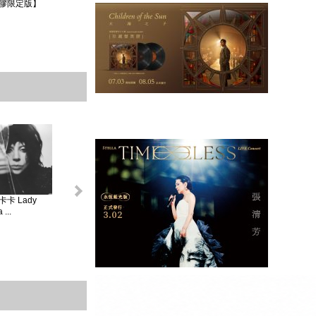
膠限定版】
卡 Lady
怪奇比莉 BILLIE
蘿兒 Lorde _ 聖女
莎賓娜卡本特
...
EIL...
V...
Sabrina ...