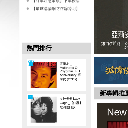
【訂單注意事項】下單後請
【環球購物網防詐騙聲明】
熱門排行
張學友 _
Multiverse Of
Polygram 55TH
Anniversary-張
學友 (2CDs)
新專輯推
2
女神卡卡 Lady
Gaga _【狂亂】
歐洲進口版
New