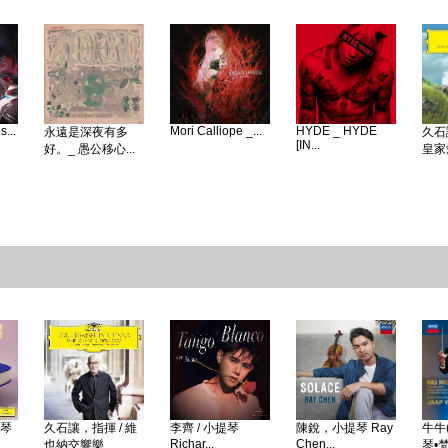
...
Mori Calliope _...
HYDE _ HYDE
永遠是深夜有多
久石
[IN...
好。_ 愚公移心...
皇家愛
鋼琴
久石讓，指揮 / 維
李齊 / 小提琴
陳銳，小提琴 Ray
牛牛(
Richar...
Chen...
也納交響樂...
琴•梵