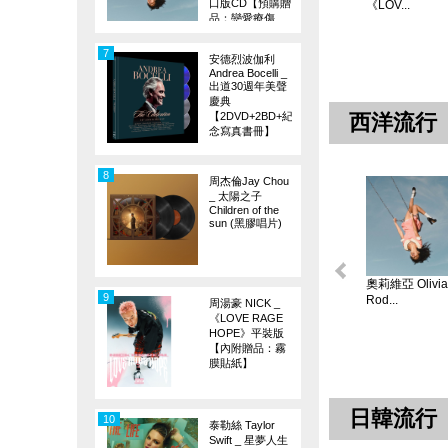
口版CD【預購贈
《LOV...
品：戀愛療傷
旗】
7
安德烈波伽利
Andrea Bocelli _
出道30週年美聲
慶典
【2DVD+2BD+紀
西洋流行
念寫真書冊】
8
周杰倫Jay Chou
_ 太陽之子
Children of the
sun (黑膠唱片)
奧莉維亞 Olivia
9
Rod...
周湯豪 NICK _
《LOVE RAGE
HOPE》平裝版
【內附贈品：霧
膜貼紙】
日韓流行
10
泰勒絲 Taylor
Swift _ 星夢人生