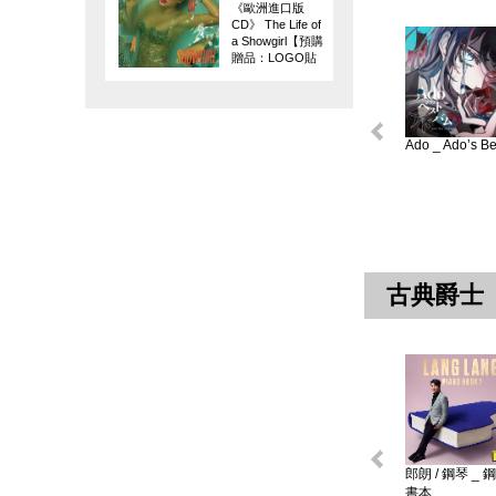
《歐洲進口版
CD》 The Life of
a Showgirl【預購
贈品：LOGO貼
紙】
Ado _ Ado’s Bes
古典爵士
郎朗 / 鋼琴 _ 
書本 ...