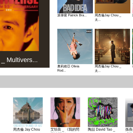
派偉俊 Patrick Bra...
周杰倫Jay Chou _
太...
Multivers...
奧莉維亞 Olivia
周杰倫Jay Chou _
Rod...
太...
周杰倫 Jay Chou
艾怡良 _ 《我的問
陶喆 David Tao _
孫燕