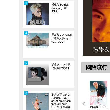
3
派偉俊 Patrick
Brasca _ BAD
IDEA
4
周杰倫 Jay Chou
_ 最偉大的作品
(CD+DVD)
張學友 _ 
5
孫燕姿 _ 克卜勒
國語流行
【黑膠限定版】
6
奧莉維亞 Olivia
Rodrigo _ you
seem pretty sad
for a girl so in
周湯豪 NICK _
love 歐洲原裝進