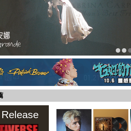
薦
 Release