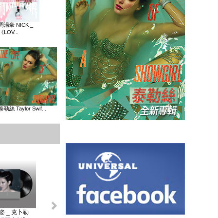
周湯豪 NICK _
《LOV...
泰勒絲 Taylor Swif...
姿 _ 克卜勒