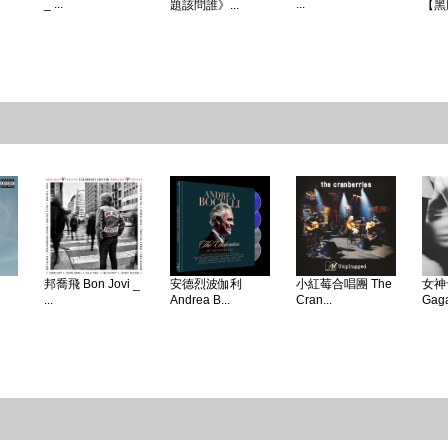
_ ...
...
題該問誰》...
【黑
邦喬飛 Bon Jovi _
安德烈波伽利
小紅莓合唱團 The
女神卡
...
Andrea B...
Cran...
Gaga 