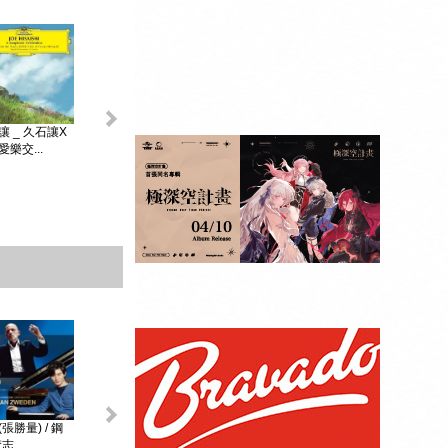
King & Prince _...
讓 _ 久石讓X
初音未來 _
MAGICAL ...
樂交...
贈品：SPECIAL
BOOK+視覺貼紙
10張SET+特典影
像DI...
張勝量) / 鋼
環球DG古典音樂
阿格麗希與朋友 _
戴安娜‧克瑞兒
志...
Diana Kr...
大師合輯 _ ...
阿格麗希與...