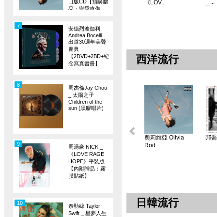
口版CD【預購贈
_ ...
《LOV...
品：戀愛療傷
旗】
7
安德烈波伽利
Andrea Bocelli _
出道30週年美聲
慶典
【2DVD+2BD+紀
西洋流行
念寫真書冊】
8
周杰倫Jay Chou
_ 太陽之子
Children of the
sun (黑膠唱片)
奧莉維亞 Olivia
邦喬飛
9
Rod...
...
周湯豪 NICK _
《LOVE RAGE
HOPE》平裝版
【內附贈品：霧
膜貼紙】
日韓流行
10
泰勒絲 Taylor
Swift _ 星夢人生