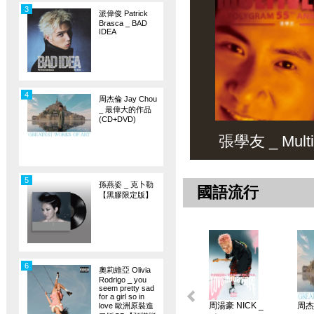
3
派偉俊 Patrick
Brasca _ BAD
IDEA
4
周杰倫 Jay Chou
_ 最偉大的作品
(CD+DVD)
張學友 _ Multiv
5
孫燕姿 _ 克卜勒
國語流行
【黑膠限定版】
6
奧莉維亞 Olivia
Rodrigo _ you
seem pretty sad
for a girl so in
周湯豪 NICK _
周杰倫
love 歐洲原裝進