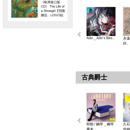
《歐洲進口版
CD》 The Life of
a Showgirl【預購
贈品：LOGO貼
紙】
Ado _ Ado’s Bes...
永遠
好。
古典爵士
郎朗 / 鋼琴 _ 鋼琴
久石
書本 ...
也納