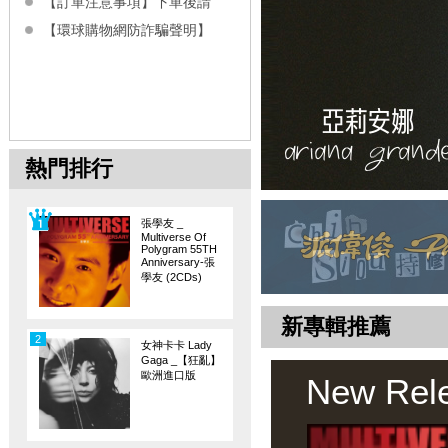
【訂單注意事項】下單後請
【環球購物網防詐騙聲明】
熱門排行
張學友 _
Multiverse Of
Polygram 55TH
Anniversary-張
學友 (2CDs)
新專輯推薦
2
女神卡卡 Lady
Gaga _【狂亂】
歐洲進口版
New Rel