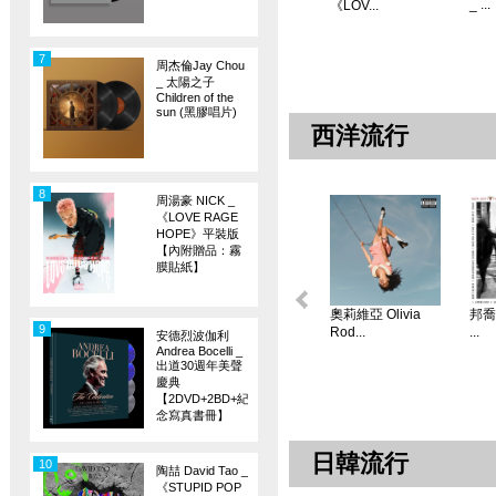
_ ...
《LOV...
7
周杰倫Jay Chou
_ 太陽之子
Children of the
sun (黑膠唱片)
西洋流行
8
周湯豪 NICK _
《LOVE RAGE
HOPE》平裝版
【內附贈品：霧
膜貼紙】
奧莉維亞 Olivia
邦喬飛
9
Rod...
...
安德烈波伽利
Andrea Bocelli _
出道30週年美聲
慶典
【2DVD+2BD+紀
念寫真書冊】
日韓流行
10
陶喆 David Tao _
《STUPID POP