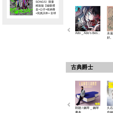
SONGS》限量
精裝版【磁吸禮
盒+公仔+收納冊
+寫真詞本+ 全球
限量編碼珍藏
卡】
Ado _ Ado’s Bes...
永遠
好。
古典爵士
郎朗 / 鋼琴 _ 鋼琴
久石
書本 ...
也納