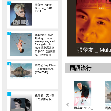
3
派偉俊 Patrick
Brasca _ BAD
IDEA
4
奧莉維亞 Olivia
Rodrigo _ you
seem pretty sad
for a girl so in
love 歐洲原裝進
張學友 _ Multiv
口版CD【預購贈
品：戀愛療傷
旗】
5
周杰倫 Jay Chou
國語流行
_ 最偉大的作品
(CD+DVD)
6
孫燕姿 _ 克卜勒
【黑膠限定版】
周湯豪 NICK _
周杰倫