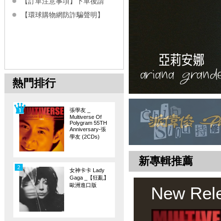
【訂單注意事項】下單後請
【環球購物網防詐騙聲明】
熱門排行
張學友 _
Multiverse Of
Polygram 55TH
Anniversary-張
學友 (2CDs)
新專輯推薦
2
女神卡卡 Lady
Gaga _【狂亂】
歐洲進口版
New Rel