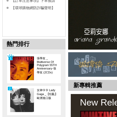
【訂單注意事項】下單後請
【環球購物網防詐騙聲明】
熱門排行
張學友 _
Multiverse Of
Polygram 55TH
Anniversary-張
學友 (2CDs)
新專輯推薦
2
女神卡卡 Lady
Gaga _【狂亂】
歐洲進口版
New Rel