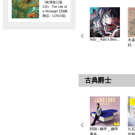
《歐洲進口版
CD》 The Life of
a Showgirl【預購
贈品：LOGO貼
紙】
Ado _ Ado’s Bes...
永遠
好。
古典爵士
郎朗 / 鋼琴 _ 鋼琴
久石
書本 ...
也納