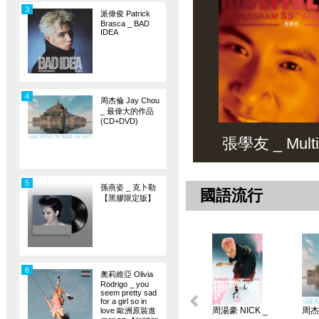
3
派偉俊 Patrick
Brasca _ BAD
IDEA
4
周杰倫 Jay Chou
_ 最偉大的作品
(CD+DVD)
張學友 _ Multiv
5
孫燕姿 _ 克卜勒
國語流行
【黑膠限定版】
6
奧莉維亞 Olivia
Rodrigo _ you
seem pretty sad
for a girl so in
周湯豪 NICK _
周杰倫
love 歐洲原裝進