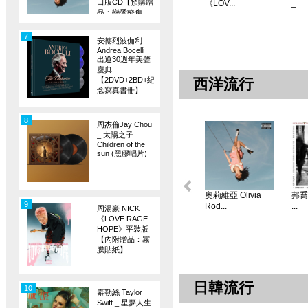
口版CD【預購贈
_ ...
《LOV...
品：戀愛療傷
旗】
7
安德烈波伽利
Andrea Bocelli _
出道30週年美聲
慶典
【2DVD+2BD+紀
西洋流行
念寫真書冊】
8
周杰倫Jay Chou
_ 太陽之子
Children of the
sun (黑膠唱片)
奧莉維亞 Olivia
邦喬飛
9
Rod...
...
周湯豪 NICK _
《LOVE RAGE
HOPE》平裝版
【內附贈品：霧
膜貼紙】
日韓流行
10
泰勒絲 Taylor
Swift _ 星夢人生