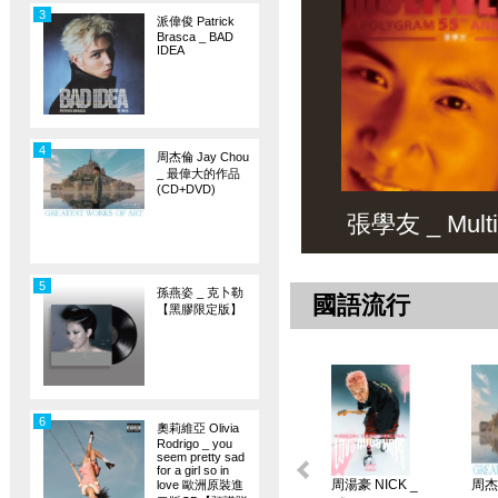
3
派偉俊 Patrick
Brasca _ BAD
IDEA
4
周杰倫 Jay Chou
_ 最偉大的作品
(CD+DVD)
張學友 _ Multiv
5
孫燕姿 _ 克卜勒
國語流行
【黑膠限定版】
6
奧莉維亞 Olivia
Rodrigo _ you
seem pretty sad
for a girl so in
周湯豪 NICK _
周杰倫
love 歐洲原裝進