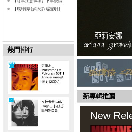
【訂單注意事項】下單後請
【環球購物網防詐騙聲明】
熱門排行
張學友 _
Multiverse Of
Polygram 55TH
Anniversary-張
學友 (2CDs)
新專輯推薦
2
女神卡卡 Lady
Gaga _【狂亂】
歐洲進口版
New Rel