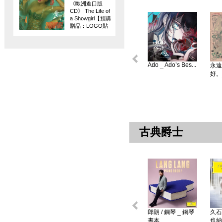
《歐洲進口版
CD》 The Life of
a Showgirl【預購
贈品：LOGO貼
紙】
Ado _ Ado’s Bes...
永遠
好。
古典爵士
郎朗 / 鋼琴 _ 鋼琴
久石
書本 ...
也納