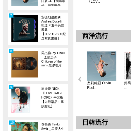
口版CD【預購贈
_ ...
《LOV...
品：戀愛療傷
旗】
7
安德烈波伽利
Andrea Bocelli _
出道30週年美聲
慶典
【2DVD+2BD+紀
西洋流行
念寫真書冊】
8
周杰倫Jay Chou
_ 太陽之子
Children of the
sun (黑膠唱片)
奧莉維亞 Olivia
邦喬飛
9
Rod...
...
周湯豪 NICK _
《LOVE RAGE
HOPE》平裝版
【內附贈品：霧
膜貼紙】
日韓流行
10
泰勒絲 Taylor
Swift _ 星夢人生