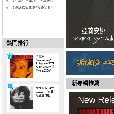
【訂單注意事項】下單後請
【環球購物網防詐騙聲明】
熱門排行
張學友 _
Multiverse Of
Polygram 55TH
Anniversary-張
學友 (2CDs)
新專輯推薦
2
女神卡卡 Lady
Gaga _【狂亂】
歐洲進口版
New Rel