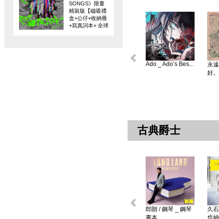
SONGS》限量
精裝版【磁吸禮
盒+公仔+收納冊
+寫真詞本+ 全球
限量編碼珍藏
卡】
Ado _ Ado’s Bes...
永遠
好。
古典爵士
郎朗 / 鋼琴 _ 鋼琴
久石
書本 ...
也納