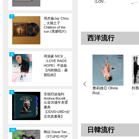
_ ...
《LOV...
7
周杰倫Jay Chou
_ 太陽之子
Children of the
sun (黑膠唱片)
西洋流行
8
周湯豪 NICK _
《LOVE RAGE
HOPE》平裝版
【內附贈品：霧
膜貼紙】
奧莉維亞 Olivia
邦喬飛
9
Rod...
...
安德烈波伽利
Andrea Bocelli _
出道30週年美聲
慶典
【2DVD+2BD+紀
念寫真書冊】
日韓流行
10
陶喆 David Tao _
《STUPID POP