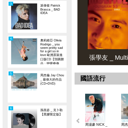
3
派偉俊 Patrick
Brasca _ BAD
IDEA
4
奧莉維亞 Olivia
Rodrigo _ you
seem pretty sad
for a girl so in
love 歐洲原裝進
張學友 _ Multiv
口版CD【預購贈
品：戀愛療傷
旗】
5
周杰倫 Jay Chou
國語流行
_ 最偉大的作品
(CD+DVD)
6
孫燕姿 _ 克卜勒
【黑膠限定版】
周湯豪 NICK _
周杰倫