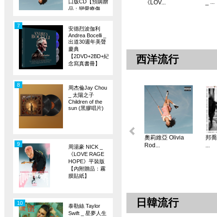
口版CD【預購贈
_ ...
《LOV...
品：戀愛療傷
旗】
7
安德烈波伽利
Andrea Bocelli _
出道30週年美聲
慶典
【2DVD+2BD+紀
西洋流行
念寫真書冊】
8
周杰倫Jay Chou
_ 太陽之子
Children of the
sun (黑膠唱片)
奧莉維亞 Olivia
邦喬飛
9
Rod...
...
周湯豪 NICK _
《LOVE RAGE
HOPE》平裝版
【內附贈品：霧
膜貼紙】
日韓流行
10
泰勒絲 Taylor
Swift _ 星夢人生