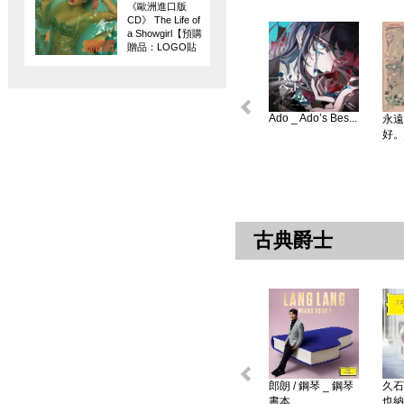
《歐洲進口版
CD》 The Life of
a Showgirl【預購
贈品：LOGO貼
紙】
Ado _ Ado’s Bes...
永遠
好。
古典爵士
郎朗 / 鋼琴 _ 鋼琴
久石
書本 ...
也納