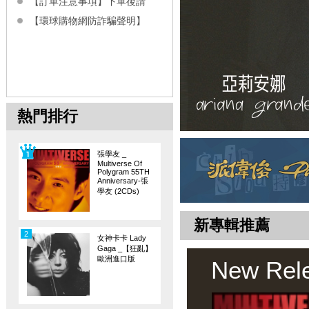
【訂單注意事項】下單後請
【環球購物網防詐騙聲明】
熱門排行
張學友 _
Multiverse Of
Polygram 55TH
Anniversary-張
學友 (2CDs)
新專輯推薦
2
女神卡卡 Lady
Gaga _【狂亂】
歐洲進口版
New Rel