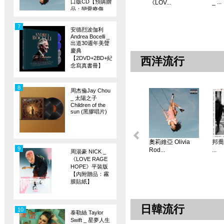
口版CD【預購贈
_ ...
《LOV...
品：戀愛療傷
旗】
7
安德烈波伽利
Andrea Bocelli _
出道30週年美聲
慶典
【2DVD+2BD+紀
西洋流行
念寫真書冊】
8
周杰倫Jay Chou
_ 太陽之子
Children of the
sun (黑膠唱片)
奧莉維亞 Olivia
邦喬飛
9
Rod...
...
周湯豪 NICK _
《LOVE RAGE
HOPE》平裝版
【內附贈品：霧
膜貼紙】
日韓流行
10
泰勒絲 Taylor
Swift _ 星夢人生