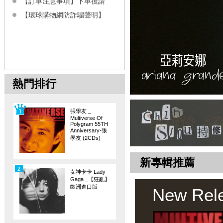
【訂單注意事項】下單後請
【環球購物網防詐騙聲明】
熱門排行
張學友 _
Multiverse Of
Polygram 55TH
Anniversary-張
學友 (2CDs)
新專輯推薦
2
女神卡卡 Lady
Gaga _【狂亂】
歐洲進口版
New Rel