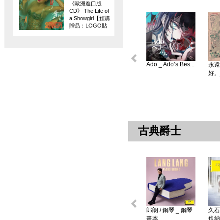
《歐洲進口版
CD》 The Life of
a Showgirl【預購
贈品：LOGO貼
紙】
Ado _ Ado’s Bes...
永遠
好。
古典爵士
郎朗 / 鋼琴 _ 鋼琴
久石
書本 ...
也納