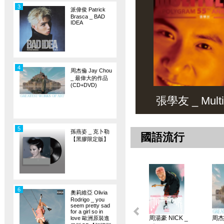
3
派偉俊 Patrick
Brasca _ BAD
IDEA
4
周杰倫 Jay Chou
_ 最偉大的作品
(CD+DVD)
張學友 _ Multiv
5
孫燕姿 _ 克卜勒
國語流行
【黑膠限定版】
6
奧莉維亞 Olivia
Rodrigo _ you
seem pretty sad
for a girl so in
周湯豪 NICK _
周杰倫
love 歐洲原裝進