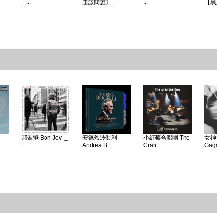
_ ...
...
題該問誰》...
【黑
邦喬飛 Bon Jovi _
安德烈波伽利
小紅莓合唱團 The
女神卡
...
Andrea B...
Cran...
Gaga 