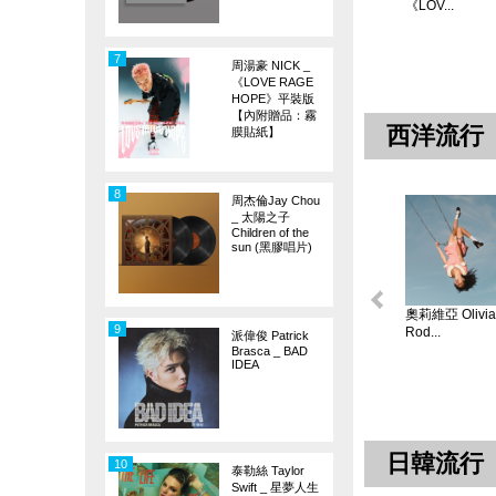
《LOV...
7
周湯豪 NICK _
《LOVE RAGE
HOPE》平裝版
【內附贈品：霧
西洋流行
膜貼紙】
8
周杰倫Jay Chou
_ 太陽之子
Children of the
sun (黑膠唱片)
奧莉維亞 Olivia
9
Rod...
派偉俊 Patrick
Brasca _ BAD
IDEA
日韓流行
10
泰勒絲 Taylor
Swift _ 星夢人生