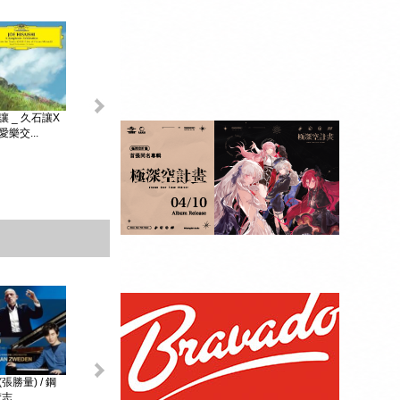
King & Prince _...
讓 _ 久石讓X
初音未來 _
MAGICAL ...
樂交...
贈品：SPECIAL
BOOK+視覺貼紙
10張SET+特典影
像DI...
張勝量) / 鋼
環球DG古典音樂
阿格麗希與朋友 _
戴安娜‧克瑞兒
志...
Diana Kr...
大師合輯 _ ...
阿格麗希與...