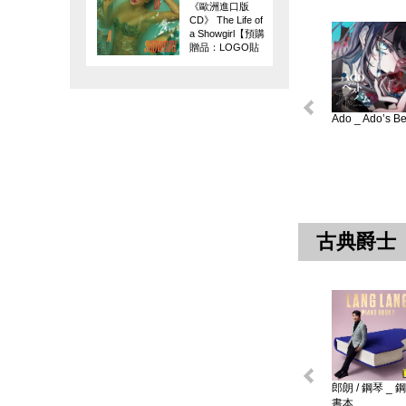
《歐洲進口版
CD》 The Life of
a Showgirl【預購
贈品：LOGO貼
紙】
Ado _ Ado’s Bes
古典爵士
郎朗 / 鋼琴 _ 
書本 ...