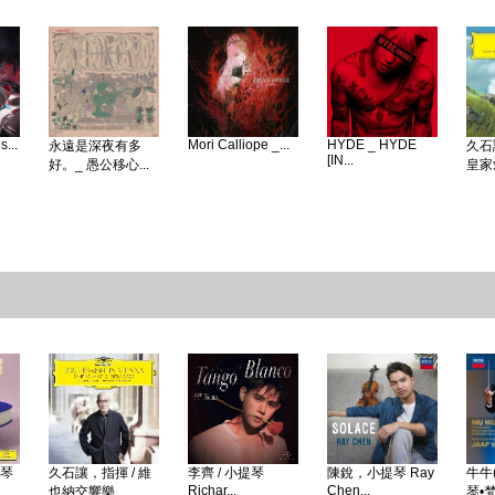
...
Mori Calliope _...
HYDE _ HYDE
永遠是深夜有多
久石
[IN...
好。_ 愚公移心...
皇家愛
鋼琴
久石讓，指揮 / 維
李齊 / 小提琴
陳銳，小提琴 Ray
牛牛(
Richar...
Chen...
也納交響樂...
琴•梵