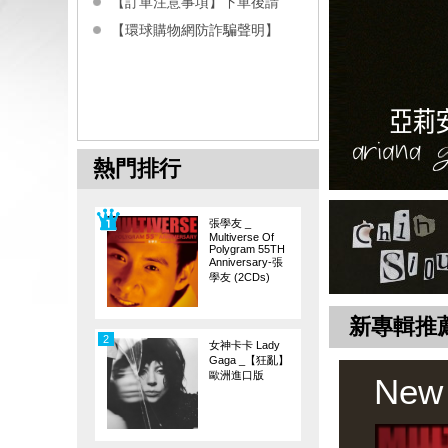
【訂單注意事項】下單後請
【環球購物網防詐騙聲明】
熱門排行
張學友 _
Multiverse Of
Polygram 55TH
Anniversary-張
學友 (2CDs)
新專輯推
2
女神卡卡 Lady
Gaga _【狂亂】
歐洲進口版
New