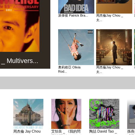
派偉俊 Patrick Bra...
周杰倫Jay Chou _
太...
Multivers...
奧莉維亞 Olivia
周杰倫Jay Chou _
Rod...
太...
周杰倫 Jay Chou
艾怡良 _ 《我的問
陶喆 David Tao _
孫燕