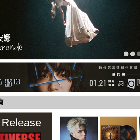
薦
 Release