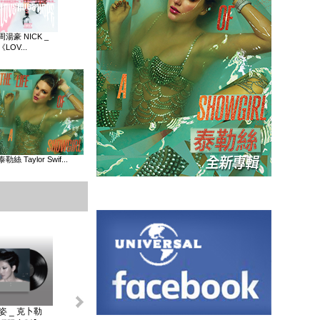
周湯豪 NICK _
《LOV...
泰勒絲 Taylor Swif...
姿 _ 克卜勒