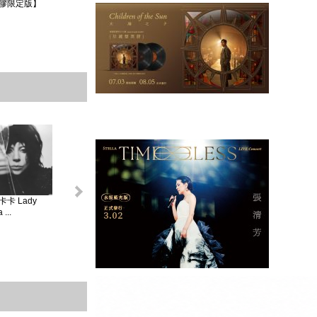
膠限定版】
卡 Lady
怪奇比莉 BILLIE
蘿兒 Lorde _ 聖女
莎賓娜卡本特
...
EIL...
V...
Sabrina ...