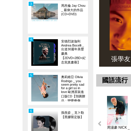
3
周杰倫 Jay Chou
_ 最偉大的作品
(CD+DVD)
4
安德烈波伽利
Andrea Bocelli _
出道30週年美聲
慶典
張學友 _ 
【2DVD+2BD+紀
念寫真書冊】
5
奧莉維亞 Olivia
國語流行
Rodrigo _ you
seem pretty sad
for a girl so in
love 歐洲原裝進
口版CD【預購贈
品：戀愛療傷
旗】
6
孫燕姿 _ 克卜勒
【黑膠限定版】
周湯豪 NICK _