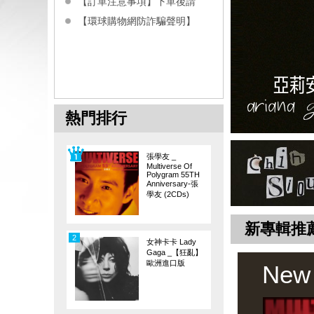
【訂單注意事項】下單後請
【環球購物網防詐騙聲明】
熱門排行
張學友 _
Multiverse Of
Polygram 55TH
Anniversary-張
學友 (2CDs)
新專輯推
2
女神卡卡 Lady
Gaga _【狂亂】
歐洲進口版
New