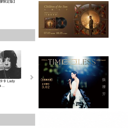
膠限定版】
卡 Lady
怪奇比莉 BILLIE
蘿兒 Lorde _ 聖女
莎賓娜卡本特
...
EIL...
V...
Sabrina ...