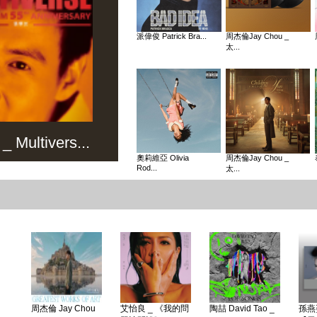
派偉俊 Patrick Bra...
周杰倫Jay Chou _
太...
Multivers...
奧莉維亞 Olivia
周杰倫Jay Chou _
Rod...
太...
周杰倫 Jay Chou
艾怡良 _ 《我的問
陶喆 David Tao _
孫燕