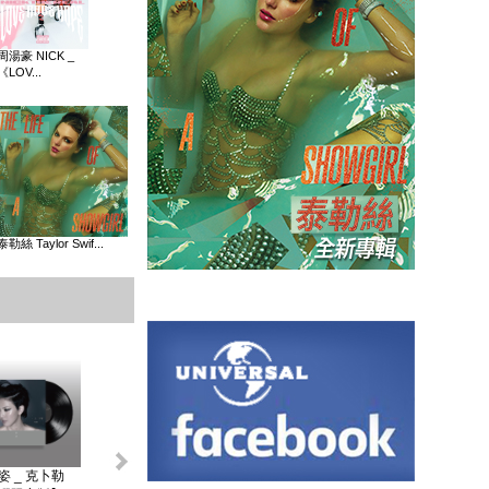
周湯豪 NICK _
《LOV...
泰勒絲 Taylor Swif...
姿 _ 克卜勒