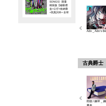
SONGS》限量
精裝版【磁吸禮
盒+公仔+收納冊
+寫真詞本+ 全球
限量編碼珍藏
卡】
Ado _ Ado’s Bes
古典爵士
郎朗 / 鋼琴 _ 
書本 ...