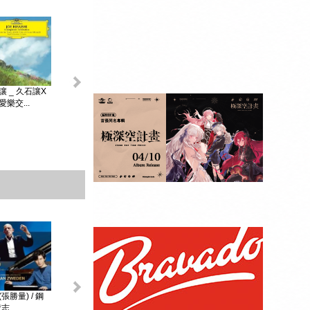
King & Prince _...
讓 _ 久石讓X
初音未來 _
MAGICAL ...
樂交...
贈品：SPECIAL
BOOK+視覺貼紙
10張SET+特典影
像DI...
張勝量) / 鋼
環球DG古典音樂
阿格麗希與朋友 _
戴安娜‧克瑞兒
志...
Diana Kr...
大師合輯 _ ...
阿格麗希與...