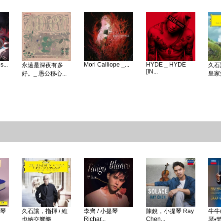
...
Mori Calliope _...
HYDE _ HYDE
永遠是深夜有多
久石
[IN...
好。_ 愚公移心...
皇家愛
鋼琴
久石讓，指揮 / 維
李齊 / 小提琴
陳銳，小提琴 Ray
牛牛(
Richar...
Chen...
也納交響樂...
琴•梵