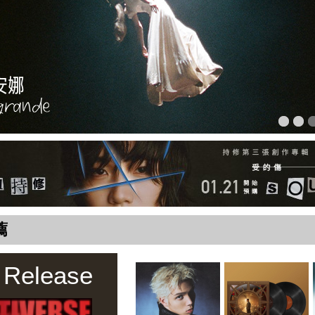
薦
 Release