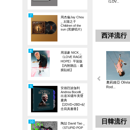
《LOV...
7
周杰倫Jay Chou
_ 太陽之子
Children of the
sun (黑膠唱片)
西洋流行
8
周湯豪 NICK _
《LOVE RAGE
HOPE》平裝版
【內附贈品：霧
膜貼紙】
奧莉維亞 Olivia
9
Rod...
安德烈波伽利
Andrea Bocelli _
出道30週年美聲
慶典
【2DVD+2BD+紀
念寫真書冊】
日韓流行
10
陶喆 David Tao _
《STUPID POP