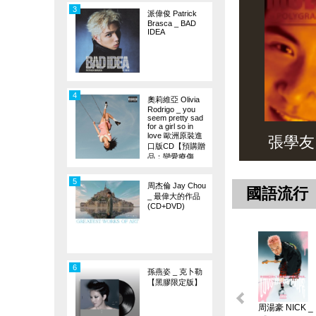
3
派偉俊 Patrick
Brasca _ BAD
IDEA
4
奧莉維亞 Olivia
Rodrigo _ you
seem pretty sad
for a girl so in
love 歐洲原裝進
張學友 _ 
口版CD【預購贈
品：戀愛療傷
旗】
5
周杰倫 Jay Chou
國語流行
_ 最偉大的作品
(CD+DVD)
6
孫燕姿 _ 克卜勒
【黑膠限定版】
周湯豪 NICK _