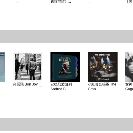
_ ...
...
題該問誰》...
【黑
邦喬飛 Bon Jovi _
安德烈波伽利
小紅莓合唱團 The
女神卡
...
Andrea B...
Cran...
Gaga 