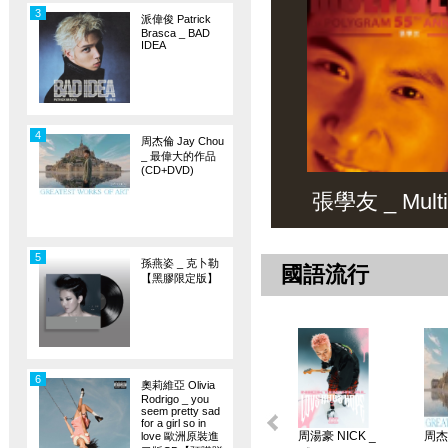
3
派偉俊 Patrick
Brasca _ BAD
IDEA
4
周杰倫 Jay Chou
_ 最偉大的作品
(CD+DVD)
張學友 _ Multiv
5
孫燕姿 _ 克卜勒
國語流行
【黑膠限定版】
6
奧莉維亞 Olivia
Rodrigo _ you
seem pretty sad
for a girl so in
周湯豪 NICK _
周杰倫
love 歐洲原裝進