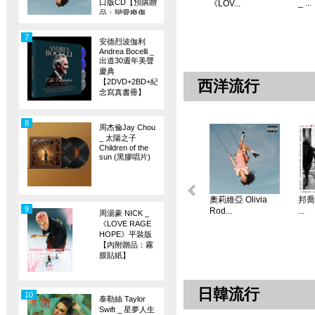
口版CD【預購贈
_ ...
《LOV...
品：戀愛療傷
旗】
7
安德烈波伽利
Andrea Bocelli _
出道30週年美聲
慶典
【2DVD+2BD+紀
西洋流行
念寫真書冊】
8
周杰倫Jay Chou
_ 太陽之子
Children of the
sun (黑膠唱片)
奧莉維亞 Olivia
邦喬飛
9
Rod...
...
周湯豪 NICK _
《LOVE RAGE
HOPE》平裝版
【內附贈品：霧
膜貼紙】
日韓流行
10
泰勒絲 Taylor
Swift _ 星夢人生