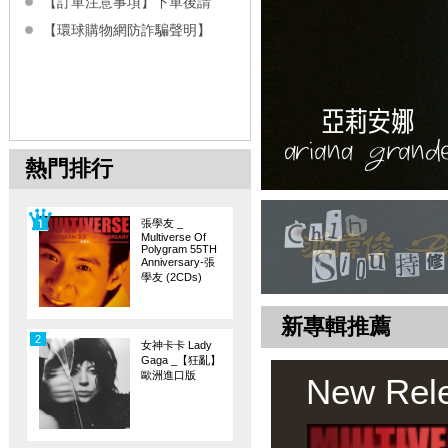
【訂單注意事項】下單後請
【環球購物網防詐騙聲明】
熱門排行
張學友 _
Multiverse Of
Polygram 55TH
Anniversary-張
學友 (2CDs)
新專輯推薦
2
女神卡卡 Lady
Gaga _【狂亂】
歐洲進口版
New Rel