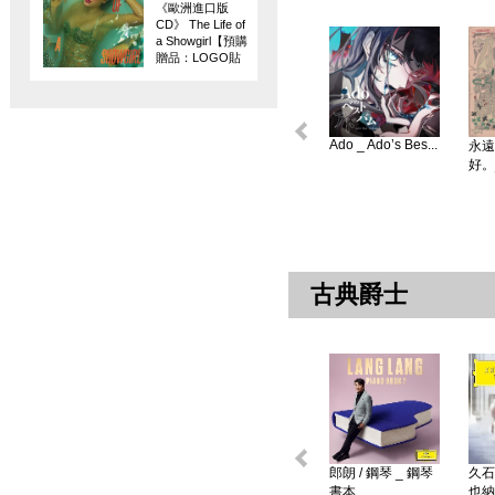
《歐洲進口版
CD》 The Life of
a Showgirl【預購
贈品：LOGO貼
紙】
Ado _ Ado’s Bes...
永遠
好。
古典爵士
郎朗 / 鋼琴 _ 鋼琴
久石
書本 ...
也納