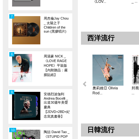
_ ...
《LOV...
7
周杰倫Jay Chou
_ 太陽之子
Children of the
sun (黑膠唱片)
西洋流行
8
周湯豪 NICK _
《LOVE RAGE
HOPE》平裝版
【內附贈品：霧
膜貼紙】
奧莉維亞 Olivia
邦喬飛
9
Rod...
...
安德烈波伽利
Andrea Bocelli _
出道30週年美聲
慶典
【2DVD+2BD+紀
念寫真書冊】
日韓流行
10
陶喆 David Tao _
《STUPID POP