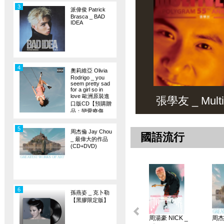
3
派偉俊 Patrick
Brasca _ BAD
IDEA
4
奧莉維亞 Olivia
Rodrigo _ you
seem pretty sad
for a girl so in
love 歐洲原裝進
張學友 _ Multiv
口版CD【預購贈
品：戀愛療傷
旗】
5
周杰倫 Jay Chou
國語流行
_ 最偉大的作品
(CD+DVD)
6
孫燕姿 _ 克卜勒
【黑膠限定版】
周湯豪 NICK _
周杰倫