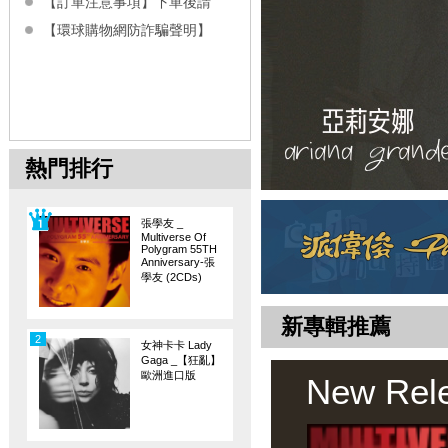
【訂單注意事項】下單後請
【環球購物網防詐騙聲明】
熱門排行
張學友 _
Multiverse Of
Polygram 55TH
Anniversary-張
學友 (2CDs)
新專輯推薦
2
女神卡卡 Lady
Gaga _【狂亂】
歐洲進口版
New Rel