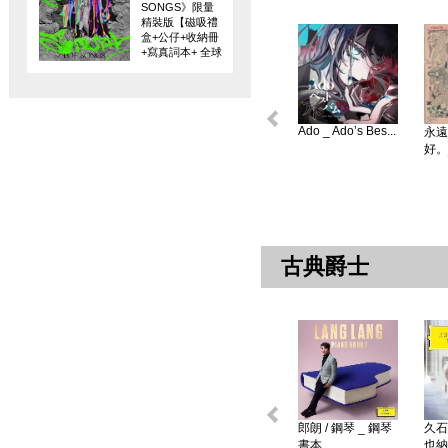
SONGS》限量
精裝版【磁吸禮
盒+公仔+收納冊
+寫真詞本+ 全球
限量編碼珍藏
卡】
Ado _ Ado’s Bes...
永遠
好。
古典爵士
郎朗 / 鋼琴 _ 鋼琴
久石
書本 ...
也納