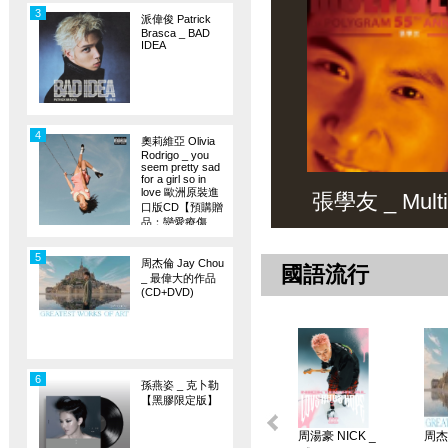
3
派偉俊 Patrick
Brasca _ BAD
IDEA
4
奧莉維亞 Olivia
Rodrigo _ you
seem pretty sad
for a girl so in
love 歐洲原裝進
張學友 _ Multiv
口版CD【預購贈
品：戀愛療傷
旗】
5
周杰倫 Jay Chou
國語流行
_ 最偉大的作品
(CD+DVD)
6
孫燕姿 _ 克卜勒
【黑膠限定版】
周湯豪 NICK _
周杰倫