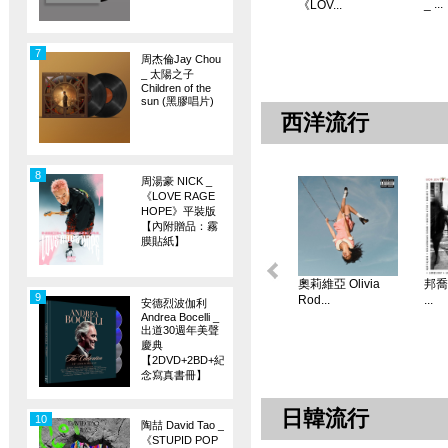
_ ...
《LOV...
7
周杰倫Jay Chou
_ 太陽之子
Children of the
sun (黑膠唱片)
西洋流行
8
周湯豪 NICK _
《LOVE RAGE
HOPE》平裝版
【內附贈品：霧
膜貼紙】
奧莉維亞 Olivia
邦喬飛
9
Rod...
...
安德烈波伽利
Andrea Bocelli _
出道30週年美聲
慶典
【2DVD+2BD+紀
念寫真書冊】
日韓流行
10
陶喆 David Tao _
《STUPID POP