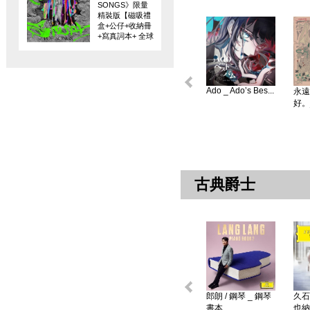
SONGS》限量
精裝版【磁吸禮
盒+公仔+收納冊
+寫真詞本+ 全球
限量編碼珍藏
卡】
Ado _ Ado’s Bes...
永遠
好。
古典爵士
郎朗 / 鋼琴 _ 鋼琴
久石
書本 ...
也納