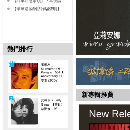
【訂單注意事項】下單後請
【環球購物網防詐騙聲明】
熱門排行
張學友 _
Multiverse Of
Polygram 55TH
Anniversary-張
學友 (2CDs)
新專輯推薦
2
女神卡卡 Lady
Gaga _【狂亂】
歐洲進口版
New Rel