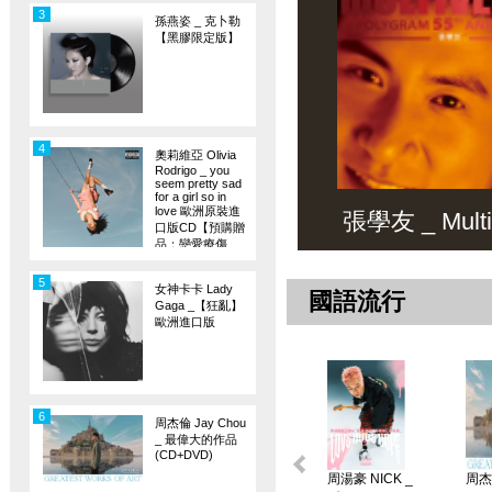
3
孫燕姿 _ 克卜勒
【黑膠限定版】
4
奧莉維亞 Olivia
Rodrigo _ you
seem pretty sad
for a girl so in
love 歐洲原裝進
張學友 _ Multiv
口版CD【預購贈
品：戀愛療傷
旗】
5
女神卡卡 Lady
國語流行
Gaga _【狂亂】
歐洲進口版
6
周杰倫 Jay Chou
_ 最偉大的作品
(CD+DVD)
周湯豪 NICK _
周杰倫