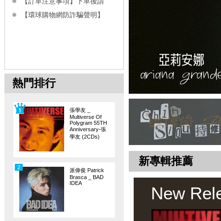
【訂單注意事項】下單後請
【環球購物網防詐騙聲明】
熱門排行
張學友 _
Multiverse Of
Polygram 55TH
Anniversary-張
學友 (2CDs)
新專輯推薦
2
派偉俊 Patrick
Brasca _ BAD
IDEA
New Rel