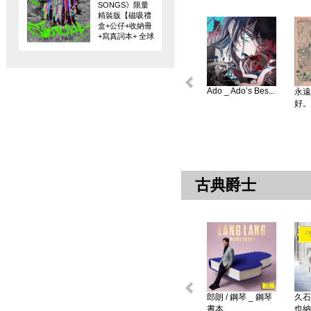
SONGS》限量
精裝版【磁吸禮
盒+公仔+收納冊
+寫真詞本+ 全球
限量編碼珍藏
卡】
Ado _ Ado’s Bes...
永遠
好。
古典爵士
郎朗 / 鋼琴 _ 鋼琴
久石
書本 ...
也納