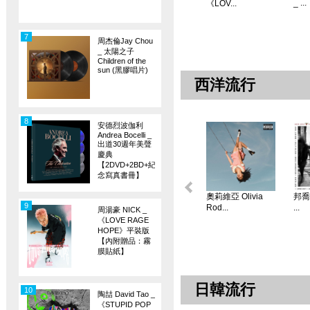
_ ...
《LOV...
7
周杰倫Jay Chou
_ 太陽之子
Children of the
sun (黑膠唱片)
西洋流行
8
安德烈波伽利
Andrea Bocelli _
出道30週年美聲
慶典
【2DVD+2BD+紀
念寫真書冊】
奧莉維亞 Olivia
邦喬飛
9
Rod...
...
周湯豪 NICK _
《LOVE RAGE
HOPE》平裝版
【內附贈品：霧
膜貼紙】
日韓流行
10
陶喆 David Tao _
《STUPID POP