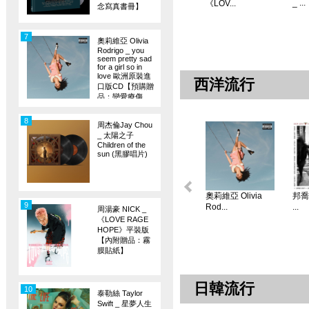
_ ...
《LOV...
念寫真書冊】
7
奧莉維亞 Olivia
Rodrigo _ you
seem pretty sad
for a girl so in
love 歐洲原裝進
西洋流行
口版CD【預購贈
品：戀愛療傷
旗】
8
周杰倫Jay Chou
_ 太陽之子
Children of the
sun (黑膠唱片)
奧莉維亞 Olivia
邦喬飛
9
Rod...
...
周湯豪 NICK _
《LOVE RAGE
HOPE》平裝版
【內附贈品：霧
膜貼紙】
日韓流行
10
泰勒絲 Taylor
Swift _ 星夢人生