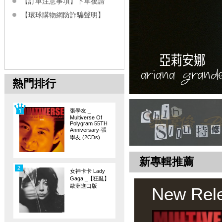
【訂單注意事項】下單後請
【環球購物網防詐騙聲明】
熱門排行
張學友 _
Multiverse Of
Polygram 55TH
Anniversary-張
學友 (2CDs)
新專輯推薦
2
女神卡卡 Lady
Gaga _【狂亂】
歐洲進口版
New Rel