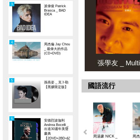
3
派偉俊 Patrick
Brasca _ BAD
IDEA
4
周杰倫 Jay Chou
_ 最偉大的作品
(CD+DVD)
張學友 _ Multiv
5
孫燕姿 _ 克卜勒
國語流行
【黑膠限定版】
6
安德烈波伽利
Andrea Bocelli _
出道30週年美聲
慶典
周湯豪 NICK _
周杰倫
【2DVD+2BD+紀