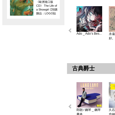
《歐洲進口版
CD》 The Life of
a Showgirl【預購
贈品：LOGO貼
紙】
Ado _ Ado’s Bes...
永遠
好。
古典爵士
郎朗 / 鋼琴 _ 鋼琴
久石
書本 ...
也納