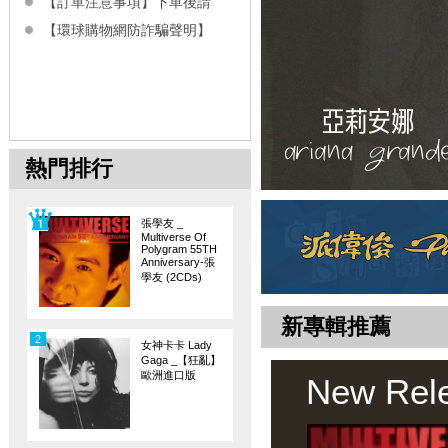
【訂單注意事項】下單後請
【環球購物網防詐騙聲明】
熱門排行
張學友 _
Multiverse Of
Polygram 55TH
Anniversary-張
學友 (2CDs)
新專輯推薦
2
女神卡卡 Lady
Gaga _【狂亂】
歐洲進口版
New Rel