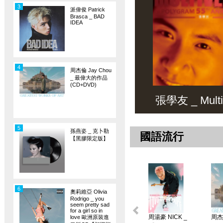
3
派偉俊 Patrick
Brasca _ BAD
IDEA
4
周杰倫 Jay Chou
_ 最偉大的作品
(CD+DVD)
張學友 _ Multiv
5
孫燕姿 _ 克卜勒
國語流行
【黑膠限定版】
6
奧莉維亞 Olivia
Rodrigo _ you
seem pretty sad
for a girl so in
周湯豪 NICK _
周杰倫
love 歐洲原裝進