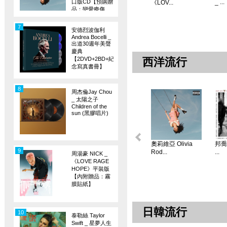
口版CD【預購贈
_ ...
《LOV...
品：戀愛療傷
旗】
7
安德烈波伽利
Andrea Bocelli _
出道30週年美聲
慶典
【2DVD+2BD+紀
西洋流行
念寫真書冊】
8
周杰倫Jay Chou
_ 太陽之子
Children of the
sun (黑膠唱片)
奧莉維亞 Olivia
邦喬飛
9
Rod...
...
周湯豪 NICK _
《LOVE RAGE
HOPE》平裝版
【內附贈品：霧
膜貼紙】
日韓流行
10
泰勒絲 Taylor
Swift _ 星夢人生