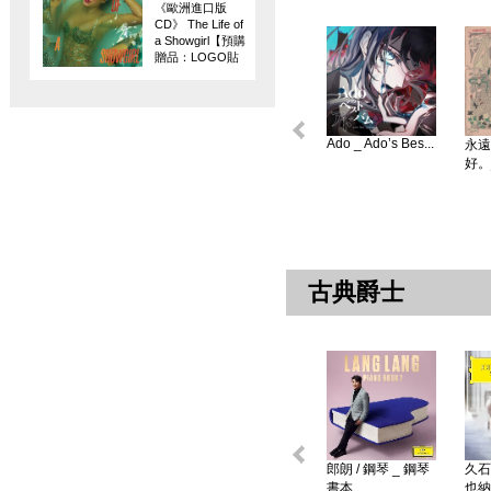
《歐洲進口版
CD》 The Life of
a Showgirl【預購
贈品：LOGO貼
紙】
Ado _ Ado’s Bes...
永遠
好。
古典爵士
郎朗 / 鋼琴 _ 鋼琴
久石
書本 ...
也納