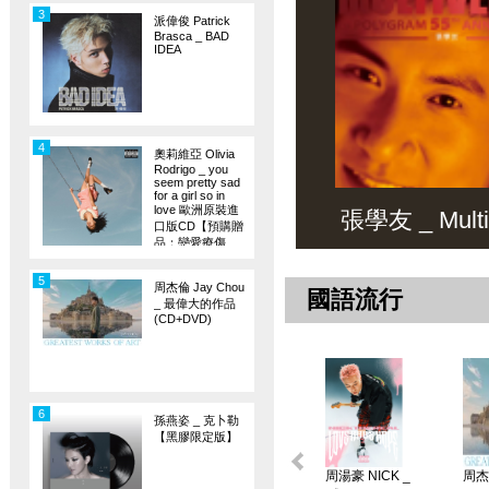
3
派偉俊 Patrick
Brasca _ BAD
IDEA
4
奧莉維亞 Olivia
Rodrigo _ you
seem pretty sad
for a girl so in
love 歐洲原裝進
張學友 _ Multiv
口版CD【預購贈
品：戀愛療傷
旗】
5
周杰倫 Jay Chou
國語流行
_ 最偉大的作品
(CD+DVD)
6
孫燕姿 _ 克卜勒
【黑膠限定版】
周湯豪 NICK _
周杰倫