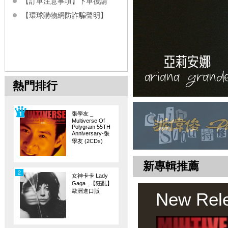
【訂單注意事項】下單後請
【環球購物網防詐騙聲明】
熱門排行
張學友 _
Multiverse Of
Polygram 55TH
Anniversary-張
學友 (2CDs)
新專輯推薦
2
女神卡卡 Lady
Gaga _【狂亂】
歐洲進口版
New Rel