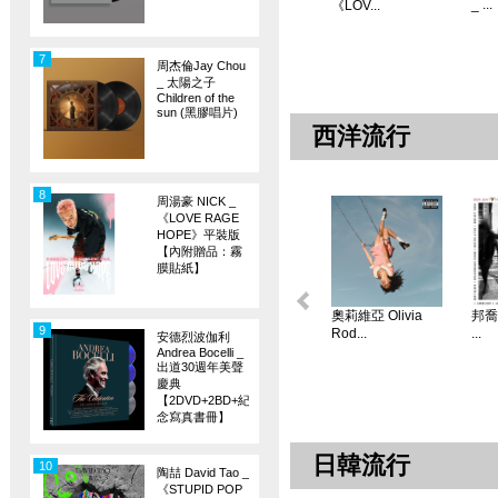
_ ...
《LOV...
7
周杰倫Jay Chou
_ 太陽之子
Children of the
sun (黑膠唱片)
西洋流行
8
周湯豪 NICK _
《LOVE RAGE
HOPE》平裝版
【內附贈品：霧
膜貼紙】
奧莉維亞 Olivia
邦喬飛
9
Rod...
...
安德烈波伽利
Andrea Bocelli _
出道30週年美聲
慶典
【2DVD+2BD+紀
念寫真書冊】
日韓流行
10
陶喆 David Tao _
《STUPID POP