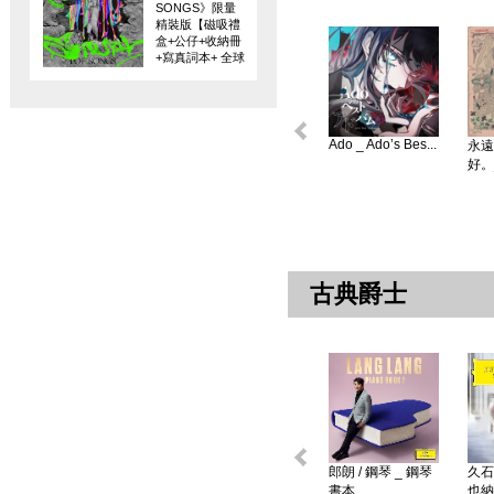
SONGS》限量
精裝版【磁吸禮
盒+公仔+收納冊
+寫真詞本+ 全球
限量編碼珍藏
卡】
Ado _ Ado’s Bes...
永遠
好。
古典爵士
郎朗 / 鋼琴 _ 鋼琴
久石
書本 ...
也納