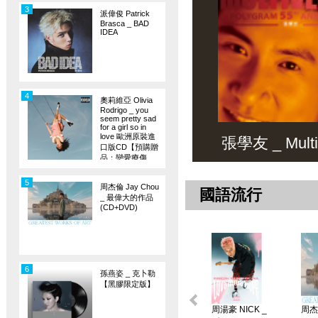
3
派偉俊 Patrick
Brasca _ BAD
IDEA
4
奧莉維亞 Olivia
Rodrigo _ you
seem pretty sad
for a girl so in
love 歐洲原裝進
張學友 _ Multiv
口版CD【預購贈
品：戀愛療傷
旗】
5
周杰倫 Jay Chou
國語流行
_ 最偉大的作品
(CD+DVD)
6
孫燕姿 _ 克卜勒
【黑膠限定版】
周湯豪 NICK _
周杰倫