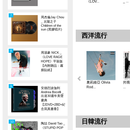
_ ...
《LOV...
7
周杰倫Jay Chou
_ 太陽之子
Children of the
sun (黑膠唱片)
西洋流行
8
周湯豪 NICK _
《LOVE RAGE
HOPE》平裝版
【內附贈品：霧
膜貼紙】
奧莉維亞 Olivia
邦喬飛
9
Rod...
...
安德烈波伽利
Andrea Bocelli _
出道30週年美聲
慶典
【2DVD+2BD+紀
念寫真書冊】
日韓流行
10
陶喆 David Tao _
《STUPID POP