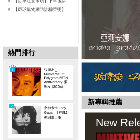
【訂單注意事項】下單後請
【環球購物網防詐騙聲明】
熱門排行
張學友 _
Multiverse Of
Polygram 55TH
Anniversary-張
學友 (2CDs)
新專輯推薦
2
女神卡卡 Lady
Gaga _【狂亂】
歐洲進口版
New Rel