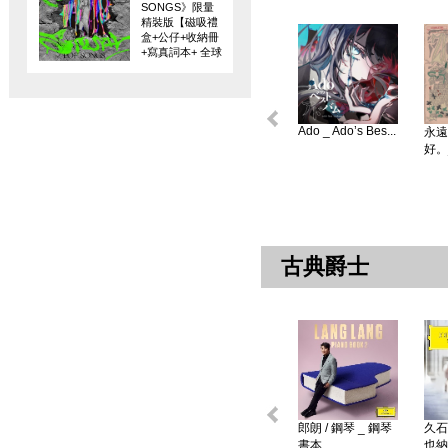
SONGS》限量
精裝版【磁吸禮
盒+公仔+收納冊
+寫真詞本+ 全球
限量編碼珍藏
卡】
Ado _ Ado’s Bes...
永遠
好。
古典爵士
郎朗 / 鋼琴 _ 鋼琴
久石
書本 ...
也納