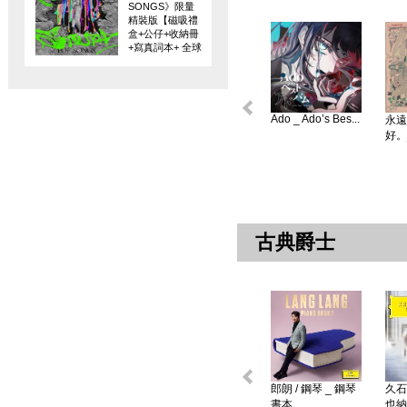
SONGS》限量
精裝版【磁吸禮
盒+公仔+收納冊
+寫真詞本+ 全球
限量編碼珍藏
卡】
Ado _ Ado’s Bes...
永遠
好。
古典爵士
郎朗 / 鋼琴 _ 鋼琴
久石
書本 ...
也納