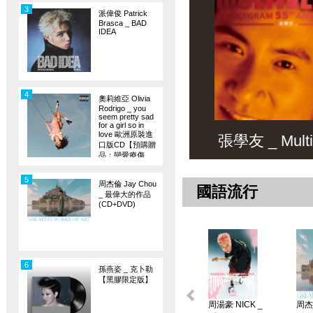
3
派偉俊 Patrick
Brasca _ BAD
IDEA
4
奧莉維亞 Olivia
Rodrigo _ you
seem pretty sad
for a girl so in
love 歐洲原裝進
張學友 _ Multiv
口版CD【預購贈
品：戀愛療傷
旗】
5
周杰倫 Jay Chou
國語流行
_ 最偉大的作品
(CD+DVD)
6
孫燕姿 _ 克卜勒
【黑膠限定版】
周湯豪 NICK _
周杰倫