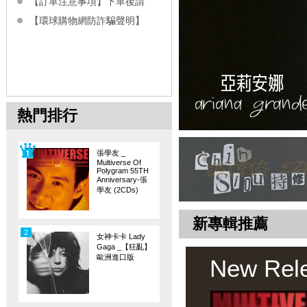
【訂單注意事項】下單後請
【環球購物網防詐騙聲明】
熱門排行
張學友 _
Multiverse Of
Polygram 55TH
Anniversary-張
學友 (2CDs)
新專輯推薦
2
女神卡卡 Lady
Gaga _【狂亂】
歐洲進口版
New Rel