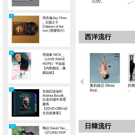
_ ...
《LOV...
7
周杰倫Jay Chou
_ 太陽之子
Children of the
sun (黑膠唱片)
西洋流行
8
周湯豪 NICK _
《LOVE RAGE
HOPE》平裝版
【內附贈品：霧
膜貼紙】
奧莉維亞 Olivia
邦喬飛
9
Rod...
...
安德烈波伽利
Andrea Bocelli _
出道30週年美聲
慶典
【2DVD+2BD+紀
念寫真書冊】
日韓流行
10
陶喆 David Tao _
《STUPID POP