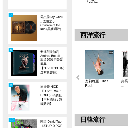
_ ...
《LOV...
7
周杰倫Jay Chou
_ 太陽之子
Children of the
sun (黑膠唱片)
西洋流行
8
安德烈波伽利
Andrea Bocelli _
出道30週年美聲
慶典
【2DVD+2BD+紀
念寫真書冊】
奧莉維亞 Olivia
邦喬飛
9
Rod...
...
周湯豪 NICK _
《LOVE RAGE
HOPE》平裝版
【內附贈品：霧
膜貼紙】
日韓流行
10
陶喆 David Tao _
《STUPID POP