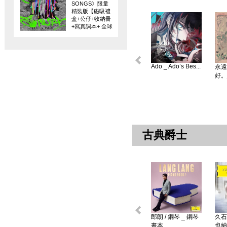
SONGS》限量
精裝版【磁吸禮
盒+公仔+收納冊
+寫真詞本+ 全球
限量編碼珍藏
卡】
Ado _ Ado’s Bes...
永遠
好。
古典爵士
郎朗 / 鋼琴 _ 鋼琴
久石
書本 ...
也納