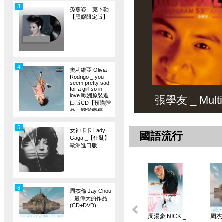
3
孫燕姿 _ 克卜勒
【黑膠限定版】
4
奧莉維亞 Olivia
Rodrigo _ you
seem pretty sad
for a girl so in
love 歐洲原裝進
張學友 _ Multiv
口版CD【預購贈
品：戀愛療傷
旗】
5
女神卡卡 Lady
國語流行
Gaga _【狂亂】
歐洲進口版
6
周杰倫 Jay Chou
_ 最偉大的作品
(CD+DVD)
周湯豪 NICK _
周杰倫