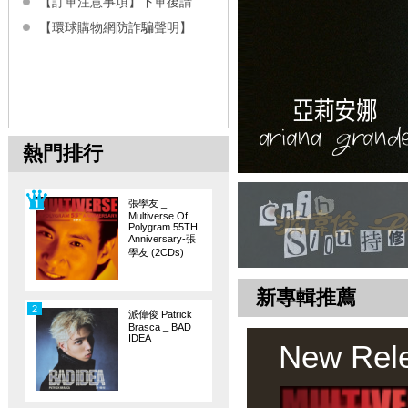
【訂單注意事項】下單後請
【環球購物網防詐騙聲明】
熱門排行
張學友 _
Multiverse Of
Polygram 55TH
Anniversary-張
學友 (2CDs)
新專輯推薦
2
派偉俊 Patrick
Brasca _ BAD
IDEA
New Rel