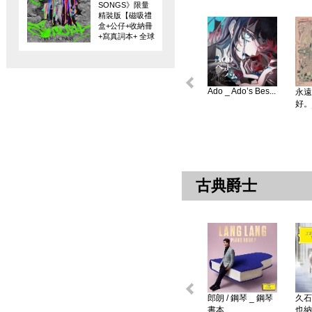
SONGS》限量
精裝版【磁吸禮
盒+公仔+收納冊
+寫真詞本+ 全球
限量編碼珍藏
卡】
Ado _ Ado’s Bes...
永遠
好。
古典爵士
郎朗 / 鋼琴 _ 鋼琴
久石
書本 ...
也納