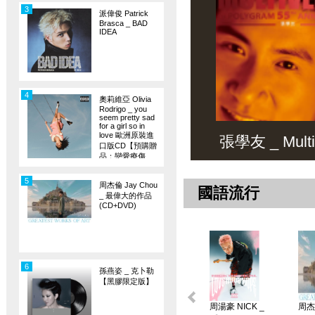
3
派偉俊 Patrick
Brasca _ BAD
IDEA
4
奧莉維亞 Olivia
Rodrigo _ you
seem pretty sad
for a girl so in
love 歐洲原裝進
張學友 _ Multiv
口版CD【預購贈
品：戀愛療傷
旗】
5
周杰倫 Jay Chou
國語流行
_ 最偉大的作品
(CD+DVD)
6
孫燕姿 _ 克卜勒
【黑膠限定版】
周湯豪 NICK _
周杰倫