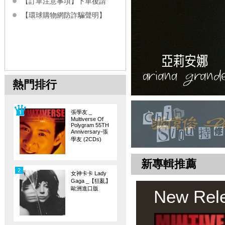
【訂單注意事項】下單後請
【環球購物網防詐騙聲明】
熱門排行
張學友 _
Multiverse Of
Polygram 55TH
Anniversary-張
學友 (2CDs)
新專輯推薦
2
女神卡卡 Lady
Gaga _【狂亂】
歐洲進口版
New Rel