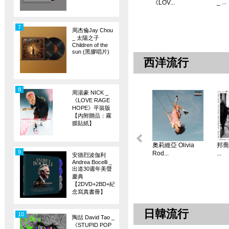
_ ...
《LOV...
7
周杰倫Jay Chou
_ 太陽之子
Children of the
sun (黑膠唱片)
西洋流行
8
周湯豪 NICK _
《LOVE RAGE
HOPE》平裝版
【內附贈品：霧
膜貼紙】
奧莉維亞 Olivia
邦喬飛
9
Rod...
...
安德烈波伽利
Andrea Bocelli _
出道30週年美聲
慶典
【2DVD+2BD+紀
念寫真書冊】
日韓流行
10
陶喆 David Tao _
《STUPID POP