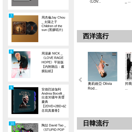
_ ...
《LOV...
7
周杰倫Jay Chou
_ 太陽之子
Children of the
sun (黑膠唱片)
西洋流行
8
周湯豪 NICK _
《LOVE RAGE
HOPE》平裝版
【內附贈品：霧
膜貼紙】
奧莉維亞 Olivia
邦喬飛
9
Rod...
...
安德烈波伽利
Andrea Bocelli _
出道30週年美聲
慶典
【2DVD+2BD+紀
念寫真書冊】
日韓流行
10
陶喆 David Tao _
《STUPID POP