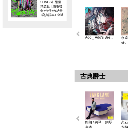
SONGS》限量
精裝版【磁吸禮
盒+公仔+收納冊
+寫真詞本+ 全球
限量編碼珍藏
卡】
Ado _ Ado’s Bes...
永遠
好。
古典爵士
郎朗 / 鋼琴 _ 鋼琴
久石
書本 ...
也納