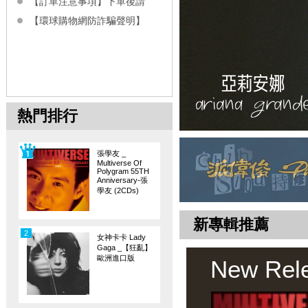
【訂單注意事項】下單後請
【環球購物網防詐騙聲明】
熱門排行
張學友 _
Multiverse Of
Polygram 55TH
Anniversary-張
學友 (2CDs)
新專輯推薦
2
女神卡卡 Lady
Gaga _【狂亂】
歐洲進口版
New Rel