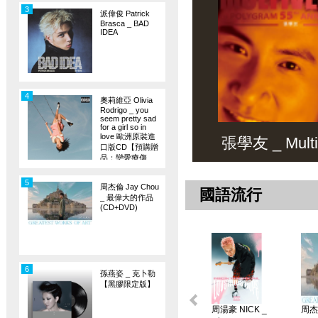
3
派偉俊 Patrick
Brasca _ BAD
IDEA
4
奧莉維亞 Olivia
Rodrigo _ you
seem pretty sad
for a girl so in
love 歐洲原裝進
張學友 _ Multiv
口版CD【預購贈
品：戀愛療傷
旗】
5
周杰倫 Jay Chou
國語流行
_ 最偉大的作品
(CD+DVD)
6
孫燕姿 _ 克卜勒
【黑膠限定版】
周湯豪 NICK _
周杰倫