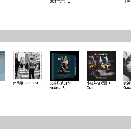
_ ...
...
題該問誰》...
【黑
邦喬飛 Bon Jovi _
安德烈波伽利
小紅莓合唱團 The
女神卡
...
Andrea B...
Cran...
Gaga 