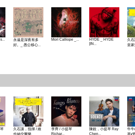
...
Mori Calliope _...
HYDE _ HYDE
永遠是深夜有多
久石
[IN...
好。_ 愚公移心...
皇家愛
鋼琴
久石讓，指揮 / 維
李齊 / 小提琴
陳銳，小提琴 Ray
牛牛(
Richar...
Chen...
也納交響樂...
琴•梵