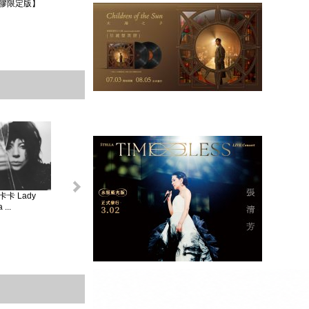
膠限定版】
卡 Lady
怪奇比莉 BILLIE
蘿兒 Lorde _ 聖女
莎賓娜卡本特
...
EIL...
V...
Sabrina ...