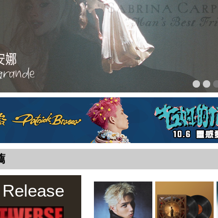
薦
 Release