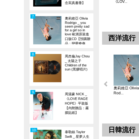
《LOV...
念寫真書冊】
7
奧莉維亞 Olivia
Rodrigo _ you
seem pretty sad
for a girl so in
love 歐洲原裝進
西洋流行
口版CD【預購贈
品：戀愛療傷
旗】
8
周杰倫Jay Chou
_ 太陽之子
Children of the
sun (黑膠唱片)
奧莉維亞 Olivia
9
Rod...
周湯豪 NICK _
《LOVE RAGE
HOPE》平裝版
【內附贈品：霧
膜貼紙】
日韓流行
10
泰勒絲 Taylor
Swift _ 星夢人生