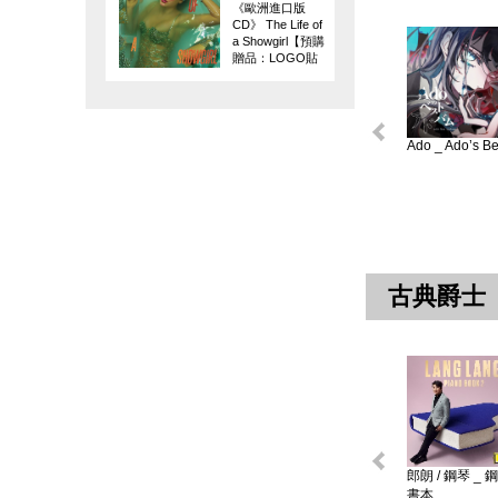
《歐洲進口版
CD》 The Life of
a Showgirl【預購
贈品：LOGO貼
紙】
Ado _ Ado’s Bes
古典爵士
郎朗 / 鋼琴 _ 
書本 ...