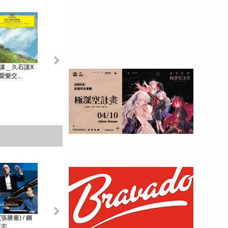
King & Prince _...
讓 _ 久石讓X
初音未來 _
MAGICAL ...
樂交...
贈品：SPECIAL
BOOK+視覺貼紙
10張SET+特典影
像DI...
張勝量) / 鋼
環球DG古典音樂
阿格麗希與朋友 _
戴安娜‧克瑞兒
志...
Diana Kr...
大師合輯 _ ...
阿格麗希與...