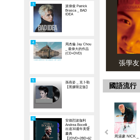
3
派偉俊 Patrick
Brasca _ BAD
IDEA
4
周杰倫 Jay Chou
_ 最偉大的作品
(CD+DVD)
張學友 _ 
5
孫燕姿 _ 克卜勒
國語流行
【黑膠限定版】
6
安德烈波伽利
Andrea Bocelli _
出道30週年美聲
慶典
周湯豪 NICK _
【2DVD+2BD+紀