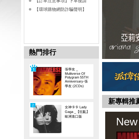
【訂單注意事項】下單後請
【環球購物網防詐騙聲明】
熱門排行
張學友 _
Multiverse Of
Polygram 55TH
Anniversary-張
學友 (2CDs)
新專輯推
2
女神卡卡 Lady
Gaga _【狂亂】
歐洲進口版
New