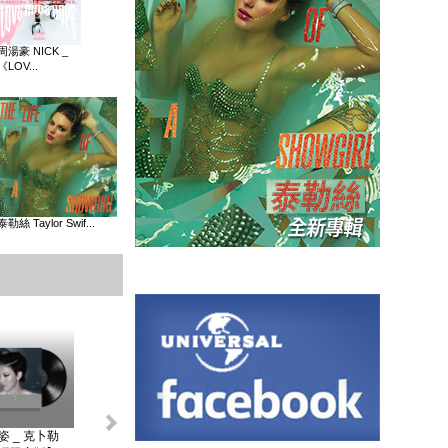
周湯豪 NICK _
《LOV...
泰勒絲 Taylor Swif...
姿 _ 克卜勒