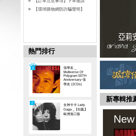
【訂單注意事項】下單後請
【環球購物網防詐騙聲明】
熱門排行
張學友 _
Multiverse Of
Polygram 55TH
Anniversary-張
學友 (2CDs)
新專輯推
2
女神卡卡 Lady
Gaga _【狂亂】
歐洲進口版
New