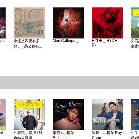
...
Mori Calliope _...
HYDE _ HYDE
永遠是深夜有多
久石
[IN...
好。_ 愚公移心...
皇家愛
鋼琴
久石讓，指揮 / 維
李齊 / 小提琴
陳銳，小提琴 Ray
牛牛(
Richar...
Chen...
也納交響樂...
琴•梵