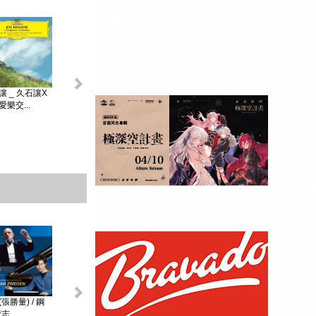
King & Prince _...
讓 _ 久石讓X
初音未來 _
MAGICAL ...
樂交...
贈品：SPECIAL
BOOK+視覺貼紙
10張SET+特典影
像DI...
張勝量) / 鋼
環球DG古典音樂
阿格麗希與朋友 _
戴安娜‧克瑞兒
志...
Diana Kr...
大師合輯 _ ...
阿格麗希與...