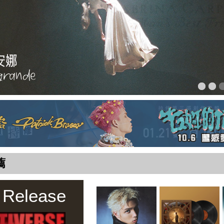
薦
 Release