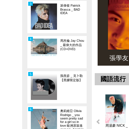
3
派偉俊 Patrick
Brasca _ BAD
IDEA
4
周杰倫 Jay Chou
_ 最偉大的作品
(CD+DVD)
張學友 _ 
5
孫燕姿 _ 克卜勒
國語流行
【黑膠限定版】
6
奧莉維亞 Olivia
Rodrigo _ you
seem pretty sad
for a girl so in
周湯豪 NICK _
love 歐洲原裝進