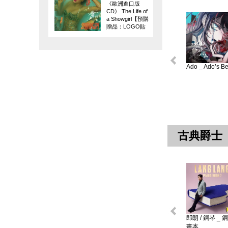
《歐洲進口版
CD》 The Life of
a Showgirl【預購
贈品：LOGO貼
紙】
Ado _ Ado’s Bes
古典爵士
郎朗 / 鋼琴 _ 
書本 ...