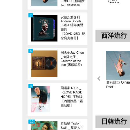
口版CD【預購贈
《LOV...
品：戀愛療傷
旗】
7
安德烈波伽利
Andrea Bocelli _
出道30週年美聲
慶典
【2DVD+2BD+紀
西洋流行
念寫真書冊】
8
周杰倫Jay Chou
_ 太陽之子
Children of the
sun (黑膠唱片)
奧莉維亞 Olivia
9
Rod...
周湯豪 NICK _
《LOVE RAGE
HOPE》平裝版
【內附贈品：霧
膜貼紙】
日韓流行
10
泰勒絲 Taylor
Swift _ 星夢人生