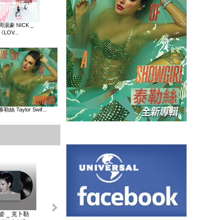
周湯豪 NICK _
《LOV...
泰勒絲 Taylor Swif...
姿 _ 克卜勒