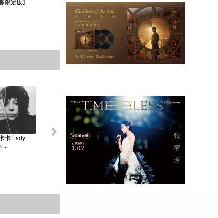
膠限定版】
卡 Lady
怪奇比莉 BILLIE
蘿兒 Lorde _ 聖女
莎賓娜卡本特
...
EIL...
V...
Sabrina ...