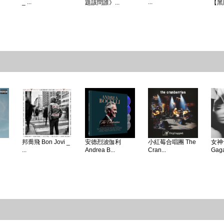
_ ...
...
題該問誰》...
【黑
邦喬飛 Bon Jovi _
安德烈波伽利
小紅莓合唱團 The
女神卡
...
Andrea B...
Cran...
Gaga 