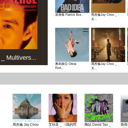
派偉俊 Patrick Bra...
周杰倫Jay Chou _
太...
Multivers...
奧莉維亞 Olivia
周杰倫Jay Chou _
Rod...
太...
周杰倫 Jay Chou
艾怡良 _ 《我的問
陶喆 David Tao _
孫燕