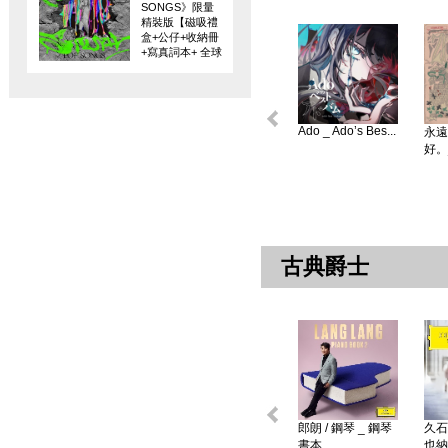
SONGS》限量
精裝版【磁吸禮
盒+公仔+收納冊
+寫真詞本+ 全球
限量編碼珍藏
卡】
Ado _ Ado’s Bes...
永遠
好。
古典爵士
郎朗 / 鋼琴 _ 鋼琴
久石
書本 ...
也納