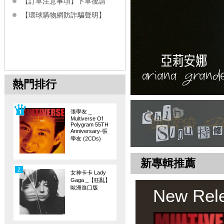
【訂單注意事項】下單後請
【環球購物網防詐騙聲明】
熱門排行
張學友 _
Multiverse Of
Polygram 55TH
Anniversary-張
學友 (2CDs)
新專輯推薦
2
女神卡卡 Lady
Gaga _【狂亂】
歐洲進口版
New Rel