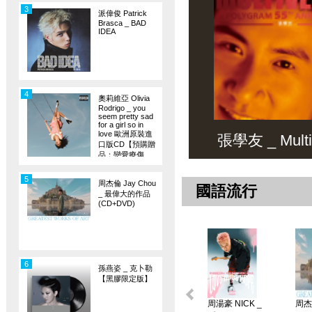
3
派偉俊 Patrick
Brasca _ BAD
IDEA
4
奧莉維亞 Olivia
Rodrigo _ you
seem pretty sad
for a girl so in
love 歐洲原裝進
張學友 _ Multiv
口版CD【預購贈
品：戀愛療傷
旗】
5
周杰倫 Jay Chou
國語流行
_ 最偉大的作品
(CD+DVD)
6
孫燕姿 _ 克卜勒
【黑膠限定版】
周湯豪 NICK _
周杰倫