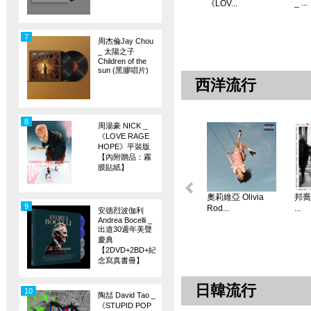
_ ...
《LOV...
7
周杰倫Jay Chou
_ 太陽之子
Children of the
sun (黑膠唱片)
西洋流行
8
周湯豪 NICK _
《LOVE RAGE
HOPE》平裝版
【內附贈品：霧
膜貼紙】
奧莉維亞 Olivia
邦喬飛
9
Rod...
...
安德烈波伽利
Andrea Bocelli _
出道30週年美聲
慶典
【2DVD+2BD+紀
念寫真書冊】
日韓流行
10
陶喆 David Tao _
《STUPID POP