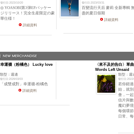
發行日:2023/10/20
發行日:2023/03/31
◎ YOASOBI第3弾EPパッケー
百變流行天后 麥莉 全新專輯 
ジリリース！完全生産限定の豪
盡的夏日假期
華仕様！
詳細資料
詳細資料
運襪（粉橘色） Lucky love
〈來不及的告白〉單曲
Words Left Unsaid
類型：週邊
類型：週
發行日:2026/03/03
發行日:2022/
「成雙成對」幸運襪-粉橘色
若你錯過
始，就別
詳細資料
會，一起
信片與數
魔幻夢境
每個環節
日常、每