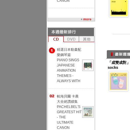
CANON
精選日本動畫配
樂鋼琴篇
PIANO SINGS
「成雙成對」幸
JAPANESE
socks
ANIMATION
THEMES -
ALWAYS WITH
帕海貝爾 卡農
大全絕讚續集
PACHELBEL'S
GREATEST HIT
- THE
ULTIMATE
CANON