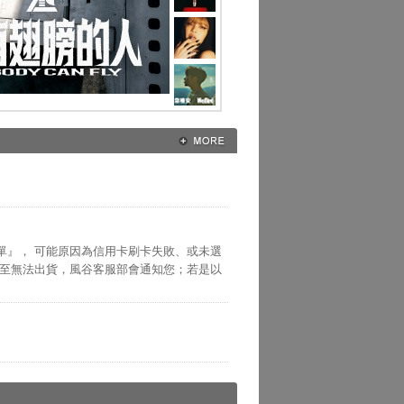
單』， 可能原因為信用卡刷卡失敗、或未選
以至無法出貨，風谷客服部會通知您；若是以