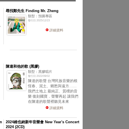
尋找鄭先生 Finding Mr. Zheng
類型：預購專區
發行日:2025/12/23
，
詳細資料
陳達和他的歌 (黑膠)
類型：黑膠唱片
發行日:2022/09/02
陳達的歌聲 台灣民族音樂的根
恆春、泥土、鄉愁與遠方……
我們土地上 最純正、質樸的音
樂 復刻國寶．聲響再起 讓我們
在陳達的歌聲裡聽見未來
詳細資料
n
2024維也納新年音樂會 New Year's Concert
2024 (2CD)