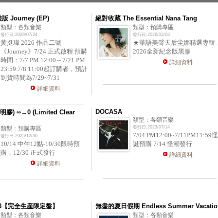
版 Journey (EP)
絕對收藏 The Essential Nana Tang
類型：各類音樂
類型：預購專區
發行日:2026/07/24
發行日:2026/02/03
黃挺瑋 2026 作品二號
★華語美聲天后坣娜精選專輯
《Journey》7/24 正式啟程 預購
2026全新紀念版黑膠
時間：7/7 PM 12:00～7/21 PM
詳細資料
23:59 7/8 11:00起訂購者，預計
到貨時間為7/29~7/31
詳細資料
DOCASA
膠) ∞→0 (Limited Clear
類型：各類音樂
發行日:2023/07/14
類型：預購專區
7/04 PM12:00~7/11PM11:59怪
發行日:2025/12/30
10/14 中午12點-10/30限時預
誕預購 7/14 怪潮發行
購，12/30 正式發行
詳細資料
詳細資料
K 3【完全生産限定盤】
無盡的夏日假期 Endless Summer Vacatio
類型：各類音樂
類型：各類音樂