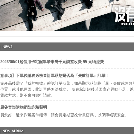
2026/06/01起信用卡宅配單筆未滿千元調整收費 95 元物流費
意事項】下單後請務必檢查訂單狀態是否為『失敗訂單』訂單!!
完產品後需至『我的帳號』確認訂單狀態，如果顯示狀態為『刷卡失敗或無效
位置，或其他原因，此訂單將無法成立。 ※在您訂購後若因庫存異動不足，
付貨款方式，則不會向銀行請款。
】風谷音樂購物網防詐騙聲明
會員您好，近來詐騙案件頻傳，請會員定期更改會員密碼，以保障帳號安全。