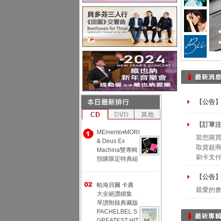
【公告】
【訂單注
MEmento•MORI
當您購買
& Deus Ex
取貨超商
Machina雙專輯
刷卡支
預購限定特典組
【公告
帕海貝爾 卡農
親愛的
大全絕讚續集
琴譜附錄典藏版
PACHELBEL S
GREATEST HIT