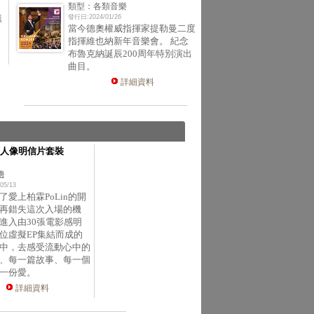
類型：各類音樂
無
發行日:2024/01/26
當今德奧權威指揮家提勒曼二度
指揮維也納新年音樂會。 紀念
布魯克納誕辰200周年特別演出
曲目。
詳細資料
人像明信片套裝
邊
05/13
了愛上柏霖PoLin的開
再錯失這次入場的機
進入由30張電影感明
位虛擬EP集結而成的
中，去感受流動心中的
、每一篇故事、每一個
一份愛。
詳細資料