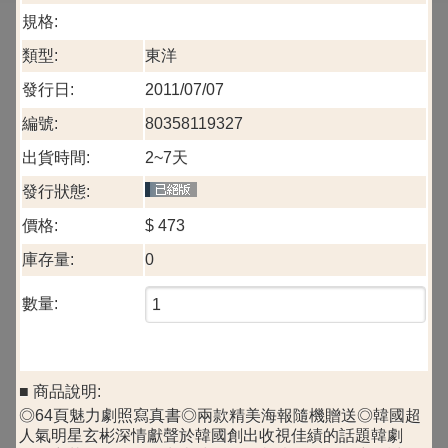
規格:
類型:
東洋
發行日:
2011/07/07
編號:
80358119327
出貨時間:
2~7天
發行狀態:
價格:
$
473
庫存量:
0
數量:
■ 商品說明:
◎64頁魅力劇照寫真書◎兩款精美海報隨機贈送◎韓國超
人氣明星玄彬深情獻聲於韓國創出收視佳績的話題韓劇