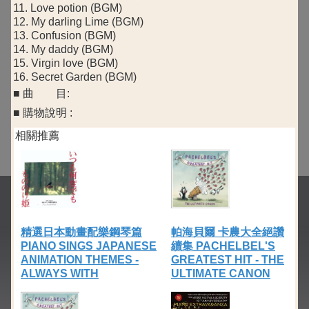
11. Love potion (BGM)
12. My darling Lime (BGM)
13. Confusion (BGM)
14. My daddy (BGM)
15. Virgin love (BGM)
16. Secret Garden (BGM)
■ 曲 目:
■ 購物說明 :
相關推薦
精選日本動畫配樂鋼琴篇
帕海貝爾 卡農大全絕讚
PIANO SINGS JAPANESE
續集 PACHELBEL'S
ANIMATION THEMES -
GREATEST HIT - THE
ALWAYS WITH
ULTIMATE CANON