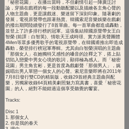
「秘密花園」，在播出當時，不但劇情引起一陣廣泛討
論，穿插在戲裡的每一段動聽配樂以及描繪各主角心聲的
人物主題曲，更是讓戲迷、樂迷留下深刻印象。隨著劇的
發展，電視原聲帶也跟著熱賣。韓國索尼音樂娛樂在戲劇
的撥出期間陸續發行了8首單曲。每一首單曲都造成轟動，
並登上了許多排行榜的冠軍。這張集結韓國原聲帶女王白
智榮 (前譯：白智英)、情歌天王成時璟、實力派美聲團體
4Men等眾多優秀歌手的電視原聲帶，在韓國甫推出即造成
轟動，榮登排行榜冠軍專輯。尤其由白智榮演唱的主題曲
「那個女人」在她獨特又感性的嗓音的詮釋之下，搭上貼
切陷入戀愛中男女心境的歌詞，顯得極為感人。而「秘密
花園」男主角玄彬，更是首度為戲獻聲「那個男人」，娓
娓唱出男人單戀一個女人的心聲。索尼音樂即將在2011年
7月8日發行雙CD的精裝版，收錄29首經典主題曲與配
樂，另獨家收錄64頁精美劇照魅力寫真書，喜愛「秘密花
園」的人，絕對不能錯過這個享受聽覺的饗宴。
Tracks:
Disc 1
1. 那個女人
2. 你是我的春天
3. 理由