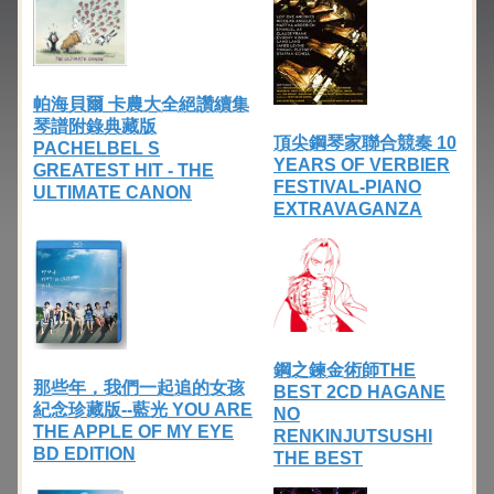
帕海貝爾 卡農大全絕讚續集
琴譜附錄典藏版
頂尖鋼琴家聯合競奏 10
PACHELBEL S
YEARS OF VERBIER
GREATEST HIT - THE
FESTIVAL-PIANO
ULTIMATE CANON
EXTRAVAGANZA
鋼之鍊金術師THE
那些年，我們一起追的女孩
BEST 2CD HAGANE
紀念珍藏版--藍光 YOU ARE
NO
THE APPLE OF MY EYE
RENKINJUTSUSHI
BD EDITION
THE BEST