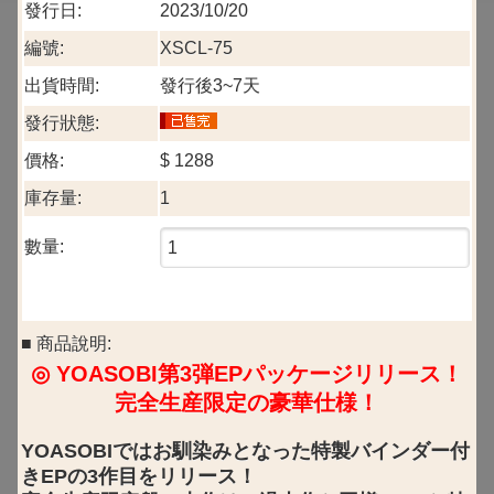
發行日:
2023/10/20
編號:
XSCL-75
出貨時間:
發行後3~7天
發行狀態:
價格:
$
1288
庫存量:
1
數量:
■ 商品說明:
◎ YOASOBI第3弾EPパッケージリリース！
完全生産限定の豪華仕様！
YOASOBIではお馴染みとなった特製バインダー付
きEPの3作目をリリース！