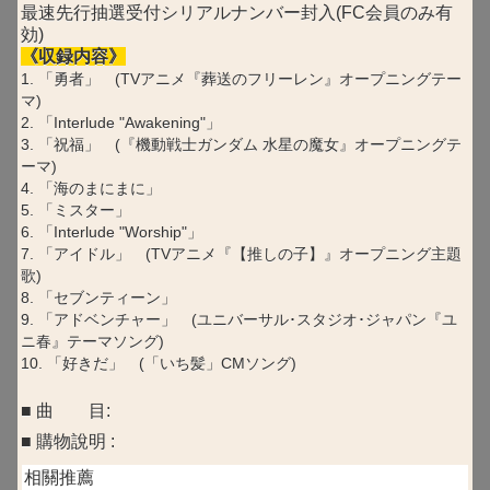
最速先行抽選受付シリアルナンバー封入(FC会員のみ有
効)
《収録内容》
1. 「勇者」 (TVアニメ『葬送のフリーレン』オープニングテー
マ)
2. 「Interlude "Awakening"」
3. 「祝福」 (『機動戦士ガンダム 水星の魔女』オープニングテ
ーマ)
4. 「海のまにまに」
5. 「ミスター」
6. 「Interlude "Worship"」
7. 「アイドル」 (TVアニメ『【推しの子】』オープニング主題
歌)
8. 「セブンティーン」
9. 「アドベンチャー」 (ユニバーサル･スタジオ･ジャパン『ユ
ニ春』テーマソング)
10. 「好きだ」 (「いち髪」CMソング)
■ 曲 目:
■ 購物說明 :
相關推薦