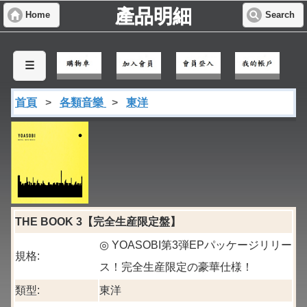
產品明細
Home
Search
☰
首頁
>
各類音樂
>
東洋
THE BOOK 3【完全生産限定盤】
◎ YOASOBI第3弾EPパッケージリリー
規格:
ス！完全生産限定の豪華仕様！
類型:
東洋