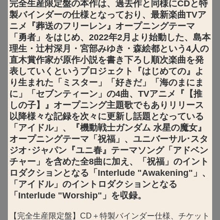
完全生産限定盤の本作は、過去作と同様にCDと特
製バインダーの仕様となっており、最新楽曲TVア
ニメ『葬送のフリーレン』オープニングテーマ
「勇者」をはじめ、2022年2月より始動した、島本
理生・辻村深月・宮部みゆき・森絵都という4人の
直木賞作家が原作小説を書き下ろし順次楽曲を発
表していくというプロジェクト『はじめての』よ
り生まれた「ミスター」「好きだ」「海のまにま
に」「セブンティーン」の4曲、TVアニメ『【推
しの子】』オープニング主題歌でもありリリース
以降様々な記録を次々に更新し話題となっている
「アイドル」、『機動戦士ガンダム 水星の魔女』
オープニングテーマ「祝福」、ユニバーサル･スタ
ジオ･ジャパン『ユニ春』テーマソング「アドベン
チャー」を含めた全8曲に加え、「祝福」のイント
ロダクションとなる「Interlude "Awakening"」、
「アイドル」のイントロダクションとなる
「Interlude "Worship"」を収録。
【完全生産限定盤】CD＋特製バインダー仕様、チケット