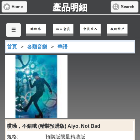
產品明細
Home
Search
☰
首頁
>
各類音樂
>
華語
哎呦，不錯哦 (精裝預購版) Aiyo, Not Bad
規格:
預購版限量精裝版