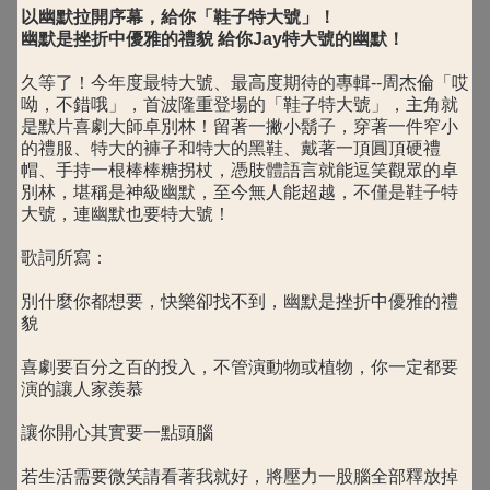
以幽默拉開序幕，給你「鞋子特大號」！
幽默是挫折中優雅的禮貌 給你Jay特大號的幽默！
久等了！今年度最特大號、最高度期待的專輯--周杰倫「哎
呦，不錯哦」，首波隆重登場的「鞋子特大號」，主角就
是默片喜劇大師卓別林！留著一撇小鬍子，穿著一件窄小
的禮服、特大的褲子和特大的黑鞋、戴著一頂圓頂硬禮
帽、手持一根棒棒糖拐杖，憑肢體語言就能逗笑觀眾的卓
別林，堪稱是神級幽默，至今無人能超越，不僅是鞋子特
大號，連幽默也要特大號！
歌詞所寫：
別什麼你都想要，快樂卻找不到，幽默是挫折中優雅的禮
貌
喜劇要百分之百的投入，不管演動物或植物，你一定都要
演的讓人家羨慕
讓你開心其實要一點頭腦
若生活需要微笑請看著我就好，將壓力一股腦全部釋放掉