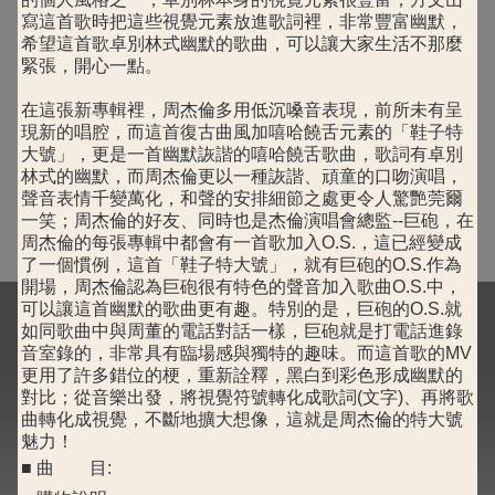
寫這首歌時把這些視覺元素放進歌詞裡，非常豐富幽默，
希望這首歌卓別林式幽默的歌曲，可以讓大家生活不那麼
緊張，開心一點。
在這張新專輯裡，周杰倫多用低沉嗓音表現，前所未有呈
現新的唱腔，而這首復古曲風加嘻哈饒舌元素的「鞋子特
大號」，更是一首幽默詼諧的嘻哈饒舌歌曲，歌詞有卓別
林式的幽默，而周杰倫更以一種詼諧、頑童的口吻演唱，
聲音表情千變萬化，和聲的安排細節之處更令人驚艷莞爾
一笑；周杰倫的好友、同時也是杰倫演唱會總監--巨砲，在
周杰倫的每張專輯中都會有一首歌加入O.S.，這已經變成
了一個慣例，這首「鞋子特大號」，就有巨砲的O.S.作為
開場，周杰倫認為巨砲很有特色的聲音加入歌曲O.S.中，
可以讓這首幽默的歌曲更有趣。特別的是，巨砲的O.S.就
如同歌曲中與周董的電話對話一樣，巨砲就是打電話進錄
音室錄的，非常具有臨場感與獨特的趣味。而這首歌的MV
更用了許多錯位的梗，重新詮釋，黑白到彩色形成幽默的
對比；從音樂出發，將視覺符號轉化成歌詞(文字)、再將歌
曲轉化成視覺，不斷地擴大想像，這就是周杰倫的特大號
魅力！
■ 曲 目: