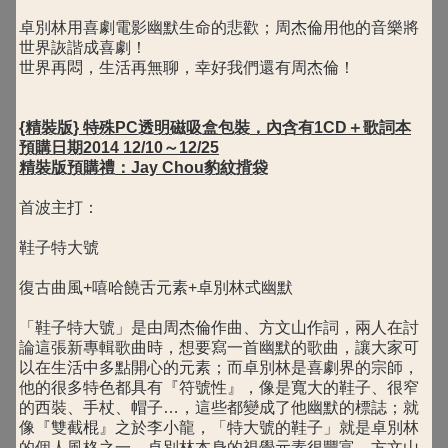
卓別林用喜劇電影幽默生命的悲歡；周杰倫用他的音樂將
世界詼諧成喜劇！
世界再悶，生活再無聊，幸好我們還有周杰倫！
{精裝版} 特殊PC透明磁吸盒包裝，內含有1CD＋歌詞本
預購日期2014 12/10～12/25
精裝版預購禮：Jay Chou豹紋揹袋
首波主打：
鞋子特大號
復古曲風+嘻哈饒舌元素+卓別林式幽默
「鞋子特大號」是由周杰倫作曲、方文山作詞，兩人在討
論這張新專輯歌曲時，想要寫一首幽默的歌曲，讓大家可
以在生活中多點開心的元素；而卓別林是喜劇界的宗師，
他的很多特色都具有『符號性』，像是寬大的鞋子、很窄
的西裝、手杖、帽子…，這些都變成了他幽默的標誌；就
像『雙截棍』之於李小龍，「特大號的鞋子」就是卓別林
的個人風格之一，卓別林本身的視覺元素很豐富，方文山