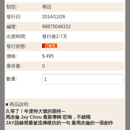
類型:
華語
發行日:
2014/12/26
編號:
88875048152
出貨時間:
發行後2-7天
發行狀態:
價格:
$
495
庫存量:
0
數量:
■ 商品說明:
久等了！年度特大號的期待～
周杰倫 Jay Chou 最新專輯 哎呦，不錯哦
JAY語錄裡最被流傳模仿的一句 最周杰倫的一張創作