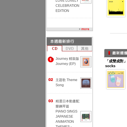
LOVE LOVELY
CELEBRATION
EDITION
Journey 精裝版
「成雙成對」幸
Journey (EP)
socks
主題歌 Theme
Song
精選日本動畫配
樂鋼琴篇
PIANO SINGS
JAPANESE
ANIMATION
THEMES -