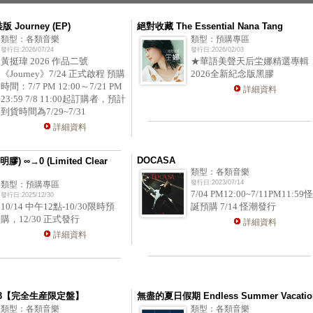
版 Journey (EP)
絕對收藏 The Essential Nana Tang
類型：各類音樂
類型：預購專區
發行日:2026/07/24
發行日:2026/02/03
黃挺瑋 2026 作品二號
★華語美聲天后坣娜精選專輯
《Journey》7/24 正式啟程 預購
2026全新紀念版黑膠
時間：7/7 PM 12:00～7/21 PM
詳細資料
23:59 7/8 11:00起訂購者，預計
到貨時間為7/29~7/31
詳細資料
DOCASA
膠) ∞→0 (Limited Clear
類型：各類音樂
發行日:2023/07/14
類型：預購專區
7/04 PM12:00~7/11PM11:59怪
發行日:2025/12/30
10/14 中午12點-10/30限時預
誕預購 7/14 怪潮發行
購，12/30 正式發行
詳細資料
詳細資料
K 3【完全生産限定盤】
無盡的夏日假期 Endless Summer Vacatio
類型：各類音樂
類型：各類音樂