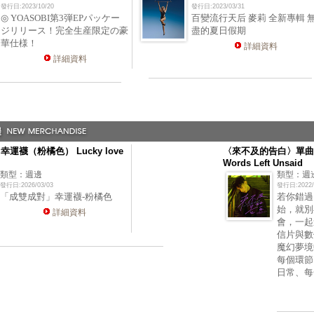
發行日:2023/10/20
發行日:2023/03/31
◎ YOASOBI第3弾EPパッケー
百變流行天后 麥莉 全新專輯 
ジリリース！完全生産限定の豪
盡的夏日假期
華仕様！
詳細資料
詳細資料
運襪（粉橘色） Lucky love
〈來不及的告白〉單曲
Words Left Unsaid
類型：週邊
類型：週
發行日:2026/03/03
發行日:2022/
「成雙成對」幸運襪-粉橘色
若你錯過
始，就別
詳細資料
會，一起
信片與數
魔幻夢境
每個環節
日常、每