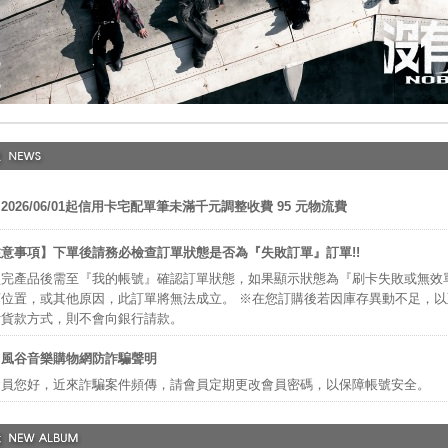
2026/06/01起信用卡宅配單筆未滿千元調整收費 95 元物流費
意事項】下單後請務必檢查訂單狀態是否為『失敗訂單』訂單!!
完產品後需至『我的帳號』確認訂單狀態，如果顯示狀態為『刷卡失敗或無效
位置，或其他原因，此訂單將無法成立。 ※在您訂購後若因庫存異動不足，
付貨款方式，則不會向銀行請款。
】風谷音樂購物網防詐騙聲明
會員您好，近來詐騙案件頻傳，請會員定期更改會員密碼，以保障帳號安全。