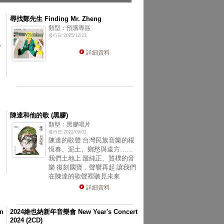
尋找鄭先生 Finding Mr. Zheng
類型：預購專區
發行日:2025/12/23
，
詳細資料
陳達和他的歌 (黑膠)
類型：黑膠唱片
發行日:2022/09/02
陳達的歌聲 台灣民族音樂的根
恆春、泥土、鄉愁與遠方……
我們土地上 最純正、質樸的音
樂 復刻國寶．聲響再起 讓我們
在陳達的歌聲裡聽見未來
詳細資料
n
2024維也納新年音樂會 New Year's Concert
2024 (2CD)