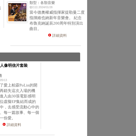
類型：各類音樂
無
發行日:2024/01/26
當今德奧權威指揮家提勒曼二度
指揮維也納新年音樂會。 紀念
布魯克納誕辰200周年特別演出
曲目。
詳細資料
人像明信片套裝
邊
05/13
了愛上柏霖PoLin的開
再錯失這次入場的機
進入由30張電影感明
位虛擬EP集結而成的
中，去感受流動心中的
、每一篇故事、每一個
一份愛。
詳細資料