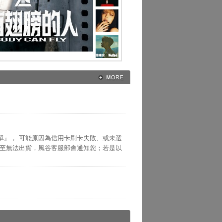
單』， 可能原因為信用卡刷卡失敗、或未選
以至無法出貨，風谷客服部會通知您；若是以