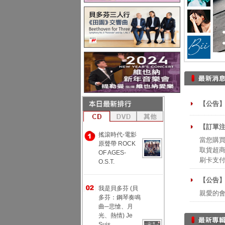
【公告】
【訂單注
搖滾時代-電影
當您購買
原聲帶 ROCK
取貨超商
OF AGES-
刷卡支
O.S.T.
【公告
我是貝多芬 (貝
親愛的
多芬：鋼琴奏鳴
曲─悲愴、月
光、熱情) Je
Suis