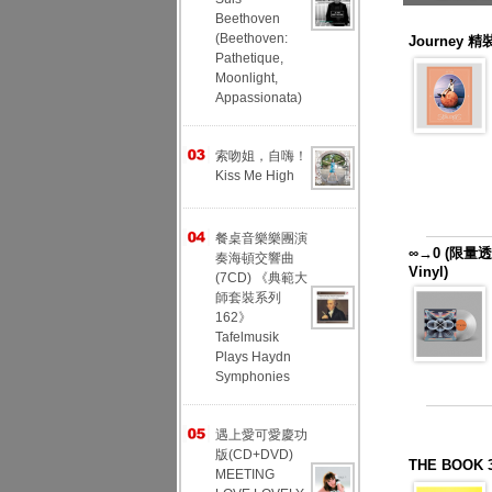
Beethoven
(Beethoven:
Journey 精裝
Pathetique,
Moonlight,
Appassionata)
索吻姐，自嗨！
Kiss Me High
餐桌音樂樂團演
∞→0 (限量透明
奏海頓交響曲
Vinyl)
(7CD) 《典範大
師套裝系列
162》
Tafelmusik
Plays Haydn
Symphonies
遇上愛可愛慶功
版(CD+DVD)
THE BOO
MEETING